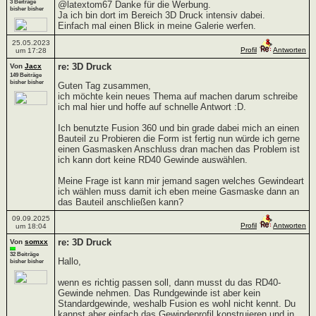
3 Beiträge
@latextom67 Danke für die Werbung.
bisher bisher
Ja ich bin dort im Bereich 3D Druck intensiv dabei.
Einfach mal einen Blick in meine Galerie werfen.
25.05.2023
Profil
Antworten
um 17:28
re: 3D Druck
Von
Jacx
149 Beiträge
bisher bisher
Guten Tag zusammen,
ich möchte kein neues Thema auf machen darum schreibe
ich mal hier und hoffe auf schnelle Antwort :D.
Ich benutzte Fusion 360 und bin grade dabei mich an einen
Bauteil zu Probieren die Form ist fertig nun würde ich gerne
einen Gasmasken Anschluss dran machen das Problem ist
ich kann dort keine RD40 Gewinde auswählen.
Meine Frage ist kann mir jemand sagen welches Gewindeart
ich wählen muss damit ich eben meine Gasmaske dann an
das Bauteil anschließen kann?
09.09.2025
Profil
Antworten
um 18:04
re: 3D Druck
Von
somxx
32 Beiträge
Hallo,
bisher bisher
wenn es richtig passen soll, dann musst du das RD40-
Gewinde nehmen. Das Rundgewinde ist aber kein
Standardgewinde, weshalb Fusion es wohl nicht kennt. Du
kannst aber einfach das Gewindeprofil konstruieren und in