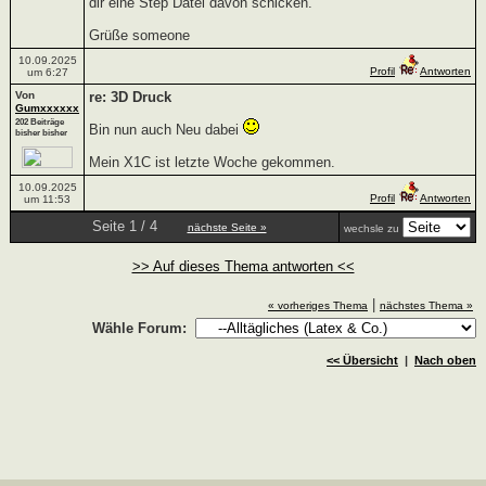
dir eine Step Datei davon schicken.
Grüße someone
10.09.2025
Profil
Antworten
um 6:27
Von
re: 3D Druck
Gumxxxxxx
202 Beiträge
Bin nun auch Neu dabei
bisher bisher
Mein X1C ist letzte Woche gekommen.
10.09.2025
Profil
Antworten
um 11:53
Seite 1 / 4
nächste Seite »
wechsle zu
>> Auf dieses Thema antworten <<
|
« vorheriges Thema
nächstes Thema »
Wähle Forum:
<< Übersicht
|
Nach oben