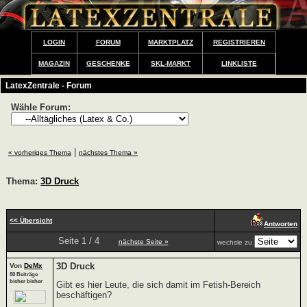
LOGIN
FORUM
MARKTPLATZ
REGISTRIEREN
MAGAZIN
GESCHENKE
SKL-MARKT
LINKLISTE
LatexZentrale - Forum
Wähle Forum:
|
« vorheriges Thema
nächstes Thema »
Thema:
3D Druck
<< Übersicht
Antworten
Seite 1 / 4
nächste Seite »
wechsle zu
3D Druck
Von
DeMx
80 Beiträge
bisher bisher
Gibt es hier Leute, die sich damit im Fetish-Bereich
beschäftigen?