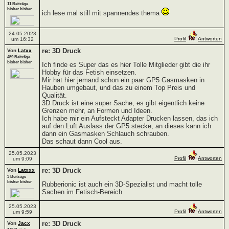
11 Beiträge
bisher bisher
ich lese mal still mit spannendes thema
24.05.2023
Profil
Antworten
um 16:32
re: 3D Druck
Von
Latxx
459 Beiträge
bisher bisher
Ich finde es Super das es hier Tolle Mitglieder gibt die ihr
Hobby für das Fetish einsetzen.
Mir hat hier jemand schon ein paar GP5 Gasmasken in
Hauben umgebaut, und das zu einem Top Preis und
Qualität.
3D Druck ist eine super Sache, es gibt eigentlich keine
Grenzen mehr, an Formen und Ideen.
Ich habe mir ein Aufsteckt Adapter Drucken lassen, das ich
auf den Luft Auslass der GP5 stecke, an dieses kann ich
dann ein Gasmasken Schlauch schrauben.
Das schaut dann Cool aus.
25.05.2023
Profil
Antworten
um 9:09
re: 3D Druck
Von
Latxxx
3 Beiträge
bisher bisher
Rubberionic ist auch ein 3D-Spezialist und macht tolle
Sachen im Fetisch-Bereich
25.05.2023
Profil
Antworten
um 9:59
re: 3D Druck
Von
Jacx