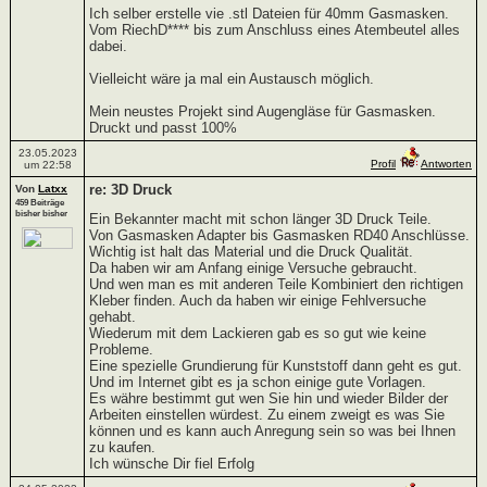
Ich selber erstelle vie .stl Dateien für 40mm Gasmasken.
Vom RiechD**** bis zum Anschluss eines Atembeutel alles
dabei.
Vielleicht wäre ja mal ein Austausch möglich.
Mein neustes Projekt sind Augengläse für Gasmasken.
Druckt und passt 100%
23.05.2023
Profil
Antworten
um 22:58
re: 3D Druck
Von
Latxx
459 Beiträge
bisher bisher
Ein Bekannter macht mit schon länger 3D Druck Teile.
Von Gasmasken Adapter bis Gasmasken RD40 Anschlüsse.
Wichtig ist halt das Material und die Druck Qualität.
Da haben wir am Anfang einige Versuche gebraucht.
Und wen man es mit anderen Teile Kombiniert den richtigen
Kleber finden. Auch da haben wir einige Fehlversuche
gehabt.
Wiederum mit dem Lackieren gab es so gut wie keine
Probleme.
Eine spezielle Grundierung für Kunststoff dann geht es gut.
Und im Internet gibt es ja schon einige gute Vorlagen.
Es währe bestimmt gut wen Sie hin und wieder Bilder der
Arbeiten einstellen würdest. Zu einem zweigt es was Sie
können und es kann auch Anregung sein so was bei Ihnen
zu kaufen.
Ich wünsche Dir fiel Erfolg