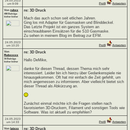
24.05.2023
Profil
Antworten
um 9:09
re: 3D Druck
Von
rubxx
498 Beiträge
bisher bisher
Mach das auch schon seit etlichen Jahren.
Ging los mit Adapter für Gasmasken und Blinddeckel.
Das Letzte Projekt ist ein ganzes System an
einschraubbaren Einsätzen für die S10 Gasmaske.
Zu sehen in meinem Blog im Beitrag zur EFM.
24.05.2023
Profil
Antworten
um 10:20
Von
re: 3D Druck
Rubxxxxx
34 Beiträge
Hallo DeMike,
bisher bisher
danke für diesen Thread, dessen Thema mich sehr
interessiert. Leider bin ich hierzu über Gedankenspiele nie
hinausgekommen. Oft hat mir einfach die Zeit gefehlt, um
mich angemessen zu informieren. Aber vielleicht bietet sich
dieser Thread als Abkürzung an.
Zunächst einmal möchte ich die Fragen stellen nach
favorisierten 3D-Druckern, Filament und sonstigen Tools wie
Software. Was ist aktuell zu empfehlen?
24.05.2023
Profil
Antworten
um 14:33
re: 3D Druck
Von
latxxx