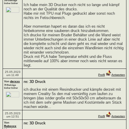
149 Beiträge
bisher bisher
Ich habe mein 3D Drucker noch nicht so lange und kämpf
noch an der Qualität des drucks.
Habe mir mit TPU mal Plugs gedruckt aber sonst noch
nichts im Fetischbereich.
Aber momentan hapert es daran das ich es nicht
hinbekomme eine sauberen druck hinzubekommen.
Ich drucke für meinen Bruder Behälter und die Wand weist
immer Unterbrechungen in einer druck Linie auf aber nicht
die komplette schicht und dann geht es mal wieder und mal
wieder nicht auch sind die einzelnen Wandlinien nicht richtig
mit einander verschmolzen.
Druck mit PLA habe Temperatur erhöht und die Fluss
mittlerweile auf 100% aber immer noch weis nicht woran es
liegt.
25.05.2023
Profil
Antworten
um 11:49
re: 3D Druck
Von
derxxx
79 Beiträge
bisher bisher
ich drucke mit einem Resindrucker und kämpfe derzeit mit
meinem Creality 5s den mal vernünftig zum laufen zu
bringen (das istder große mit 50x50x50 cm arbeitsraum da
ich mit dem sehr gerne Masken und Kostümteile am Stück
machen würde...
25.05.2023
Profil
Antworten
um 12:51
Von
re: 3D Druck
Rubxxxx