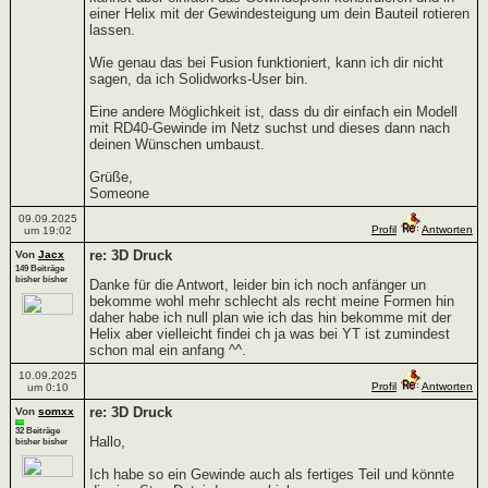
einer Helix mit der Gewindesteigung um dein Bauteil rotieren
lassen.
Wie genau das bei Fusion funktioniert, kann ich dir nicht
sagen, da ich Solidworks-User bin.
Eine andere Möglichkeit ist, dass du dir einfach ein Modell
mit RD40-Gewinde im Netz suchst und dieses dann nach
deinen Wünschen umbaust.
Grüße,
Someone
09.09.2025
Profil
Antworten
um 19:02
re: 3D Druck
Von
Jacx
149 Beiträge
bisher bisher
Danke für die Antwort, leider bin ich noch anfänger un
bekomme wohl mehr schlecht als recht meine Formen hin
daher habe ich null plan wie ich das hin bekomme mit der
Helix aber vielleicht findei ch ja was bei YT ist zumindest
schon mal ein anfang ^^.
10.09.2025
Profil
Antworten
um 0:10
re: 3D Druck
Von
somxx
32 Beiträge
Hallo,
bisher bisher
Ich habe so ein Gewinde auch als fertiges Teil und könnte