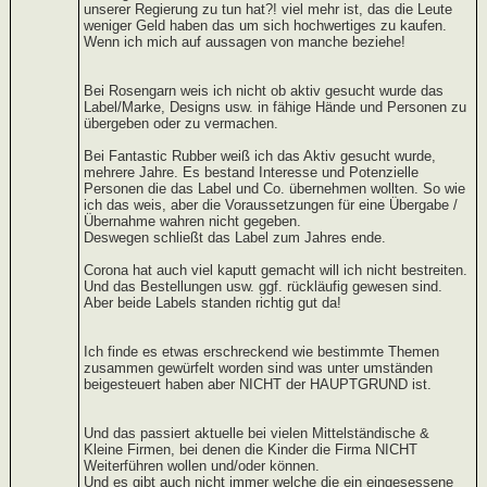
unserer Regierung zu tun hat?! viel mehr ist, das die Leute
weniger Geld haben das um sich hochwertiges zu kaufen.
Wenn ich mich auf aussagen von manche beziehe!
Bei Rosengarn weis ich nicht ob aktiv gesucht wurde das
Label/Marke, Designs usw. in fähige Hände und Personen zu
übergeben oder zu vermachen.
Bei Fantastic Rubber weiß ich das Aktiv gesucht wurde,
mehrere Jahre. Es bestand Interesse und Potenzielle
Personen die das Label und Co. übernehmen wollten. So wie
ich das weis, aber die Voraussetzungen für eine Übergabe /
Übernahme wahren nicht gegeben.
Deswegen schließt das Label zum Jahres ende.
Corona hat auch viel kaputt gemacht will ich nicht bestreiten.
Und das Bestellungen usw. ggf. rückläufig gewesen sind.
Aber beide Labels standen richtig gut da!
Ich finde es etwas erschreckend wie bestimmte Themen
zusammen gewürfelt worden sind was unter umständen
beigesteuert haben aber NICHT der HAUPTGRUND ist.
Und das passiert aktuelle bei vielen Mittelständische &
Kleine Firmen, bei denen die Kinder die Firma NICHT
Weiterführen wollen und/oder können.
Und es gibt auch nicht immer welche die ein eingesessene