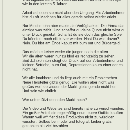
wie in den letzten 5 Jahren.
Arbeit scheuen sie nicht aber den Umgang. Als Arbeitnehmer
bist du oft Mädchen für alles gerade selbst wieder erlebt.
Nur Mindestlohn aber maximale Verfügbarkeit. Die Firma das
einzige was zählt. Und schaffst du deine Quote nicht wirst du
unter Druck gesetzt. Schaffst du sie doch das gleiche Spiel.
Du könntest noch effektiver werden. Hast Du was davon?
Nein. Du bist am Ende kaputt mit burn out und Bürgergeld.
Das möchte keiner weder die jungen noch die alten.
Wir die alten waren nur zu blöd es rechtzeitig zu sehen.
Seit Jahrzehnten steigt der Druck auf den Arbeitnehmer und
kleinen Betriebe, burn Out, Depressionen kaum einer der es
nicht hat.
Wir alle knabbern und da liegt auch mit ein Problemchen.
Neue Hersteller gibt's genug. Die wollen aber nicht was
großes weil sie wissen der Markt gibt's gerade nicht her.
Und sein wie ehrlich.
Wer unterstützt denn den Markt noch?
Die Video und Websites sind bereits nahe zu verschwunden.
Ein großer Anteil die regelmäßig neue teuere Outfits kauften.
Warum weil w****er diese Produktion nicht zu würdigen
wussten. Selbes bei model und fotograf. Lieber gratis
gestohlen als viel bezahlen.