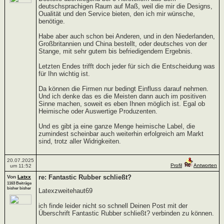
deutschsprachigen Raum auf Maß, weil die mir die Designs,
Oualität und den Service bieten, den ich mir wünsche,
benötige.
Habe aber auch schon bei Anderen, und in den Niederlanden,
Großbritannien und China bestellt, oder deutsches von der
Stange, mit sehr gutem bis befriedigendem Ergebnis.
Letzten Endes trifft doch jeder für sich die Entscheidung was
für Ihn wichtig ist.
Da können die Firmen nur bedingt Einfluss darauf nehmen.
Und ich denke das es die Meisten dann auch im positiven
Sinne machen, soweit es eben Ihnen möglich ist. Egal ob
Heimische oder Auswertige Produzenten.
Und es gibt ja eine ganze Menge heimische Label, die
zumindest scheinbar auch weiterhin erfolgreich am Markt
sind, trotz aller Widrigkeiten.
20.07.2025
Profil
Antworten
um 11:52
re: Fantastic Rubber schließt?
Von
Latxx
1163 Beiträge
bisher bisher
Latexzweitehaut69
ich finde leider nicht so schnell Deinen Post mit der
Überschrift Fantastic Rubber schließt? verbinden zu können.