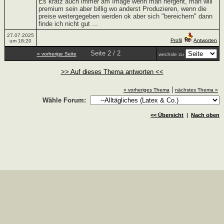
Es kratz auch immer am Image wenn man hergeht, man will
premium sein aber billig wo anderst Produzieren, wenn die
preise weitergegeben werden ok aber sich "bereichern" dann
finde ich nicht gut ...
27.07.2025
Profil
Antworten
um 18:20
Seite 2 / 2
« vorherige Seite
wechsle zu
>> Auf dieses Thema antworten <<
|
« vorheriges Thema
nächstes Thema »
Wähle Forum:
<< Übersicht
|
Nach oben