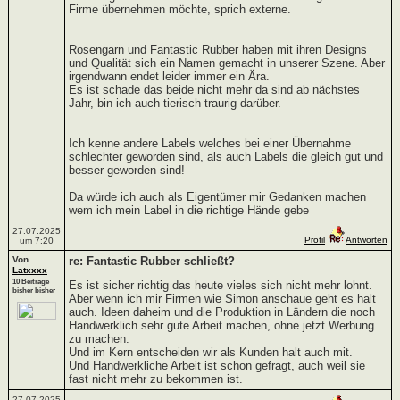
Firme übernehmen möchte, sprich externe.
Rosengarn und Fantastic Rubber haben mit ihren Designs
und Qualität sich ein Namen gemacht in unserer Szene. Aber
irgendwann endet leider immer ein Ära.
Es ist schade das beide nicht mehr da sind ab nächstes
Jahr, bin ich auch tierisch traurig darüber.
Ich kenne andere Labels welches bei einer Übernahme
schlechter geworden sind, als auch Labels die gleich gut und
besser geworden sind!
Da würde ich auch als Eigentümer mir Gedanken machen
wem ich mein Label in die richtige Hände gebe
27.07.2025
Profil
Antworten
um 7:20
Von
re: Fantastic Rubber schließt?
Latxxxx
10 Beiträge
Es ist sicher richtig das heute vieles sich nicht mehr lohnt.
bisher bisher
Aber wenn ich mir Firmen wie Simon anschaue geht es halt
auch. Ideen daheim und die Produktion in Ländern die noch
Handwerklich sehr gute Arbeit machen, ohne jetzt Werbung
zu machen.
Und im Kern entscheiden wir als Kunden halt auch mit.
Und Handwerkliche Arbeit ist schon gefragt, auch weil sie
fast nicht mehr zu bekommen ist.
27.07.2025