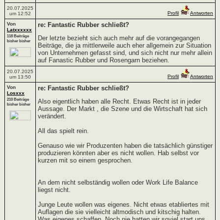
20.07.2025
Profil
Antworten
um 12:52
Von
re: Fantastic Rubber schließt?
Latxxxxxx
118 Beiträge
Der letzte bezieht sich auch mehr auf die vorangegangen
bisher bisher
Beiträge, die ja mittlerweile auch eher allgemein zur Situation
von Unternehmen gefasst sind, und sich nicht nur mehr allein
auf Fanastic Rubber und Rosengarn beziehen.
20.07.2025
Profil
Antworten
um 13:50
Von
re: Fantastic Rubber schließt?
Losxxx
210 Beiträge
Also eigentlich haben alle Recht. Etwas Recht ist in jeder
bisher bisher
Aussage. Der Markt , die Szene und die Wirtschaft hat sich
verändert.
All das spielt rein.
Genauso wie wir Produzenten haben die tatsächlich günstiger
produzieren könnten aber es nicht wollen. Hab selbst vor
kurzen mit so einem gesprochen.
An dem nicht selbständig wollen oder Work Life Balance
liegst nicht.
Junge Leute wollen was eigenes. Nicht etwas etabliertes mit
Auflagen die sie vielleicht altmodisch und kitschig halten.
Was eigenes schaffen. Noch nie hatten wir soviel start ups