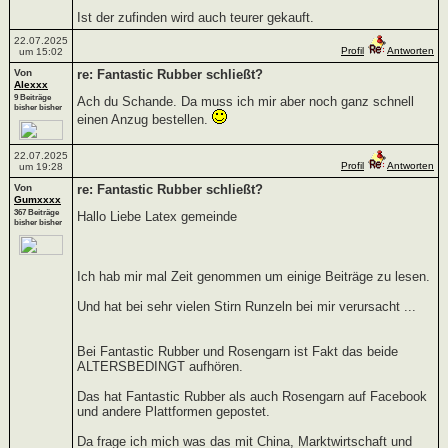
Ist der zufinden wird auch teurer gekauft.
22.07.2025
Profil
Antworten
um 15:02
Von
re: Fantastic Rubber schließt?
Alexxx
9 Beiträge
Ach du Schande. Da muss ich mir aber noch ganz schnell
bisher bisher
einen Anzug bestellen.
22.07.2025
Profil
Antworten
um 19:28
Von
re: Fantastic Rubber schließt?
Gumxxxx
367 Beiträge
Hallo Liebe Latex gemeinde
bisher bisher
Ich hab mir mal Zeit genommen um einige Beiträge zu lesen.
Und hat bei sehr vielen Stirn Runzeln bei mir verursacht ...
Bei Fantastic Rubber und Rosengarn ist Fakt das beide
ALTERSBEDINGT aufhören.
Das hat Fantastic Rubber als auch Rosengarn auf Facebook
und andere Plattformen gepostet.
Da frage ich mich was das mit China, Marktwirtschaft und