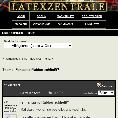
LOGIN
FORUM
MARKTPLATZ
REGISTRIEREN
MAGAZIN
GESCHENKE
SKL-MARKT
LINKLISTE
LatexZentrale - Forum
Wähle Forum:
|
« vorheriges Thema
nächstes Thema »
Thema:
Fantastic Rubber schließt?
<< Übersicht
Antworten
Seite 2 / 2
« vorherige Seite
wechsle zu
Von
re: Fantastic Rubber schließt?
Latxxxxxx
118 Beiträge
Mal dazu, wo ich so bestelle, und weshalb.
bisher bisher
Bestelle überwiegend bei 5 Herstellern aus dem