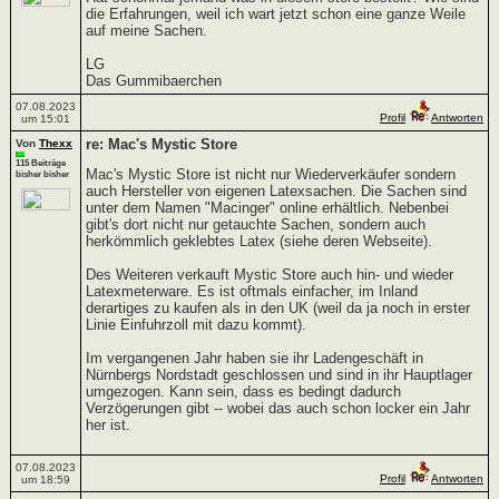
die Erfahrungen, weil ich wart jetzt schon eine ganze Weile
auf meine Sachen.
LG
Das Gummibaerchen
07.08.2023
Profil
Antworten
um 15:01
re: Mac's Mystic Store
Von
Thexx
115 Beiträge
Mac's Mystic Store ist nicht nur Wiederverkäufer sondern
bisher bisher
auch Hersteller von eigenen Latexsachen. Die Sachen sind
unter dem Namen "Macinger" online erhältlich. Nebenbei
gibt's dort nicht nur getauchte Sachen, sondern auch
herkömmlich geklebtes Latex (siehe deren Webseite).
Des Weiteren verkauft Mystic Store auch hin- und wieder
Latexmeterware. Es ist oftmals einfacher, im Inland
derartiges zu kaufen als in den UK (weil da ja noch in erster
Linie Einfuhrzoll mit dazu kommt).
Im vergangenen Jahr haben sie ihr Ladengeschäft in
Nürnbergs Nordstadt geschlossen und sind in ihr Hauptlager
umgezogen. Kann sein, dass es bedingt dadurch
Verzögerungen gibt -- wobei das auch schon locker ein Jahr
her ist.
07.08.2023
Profil
Antworten
um 18:59