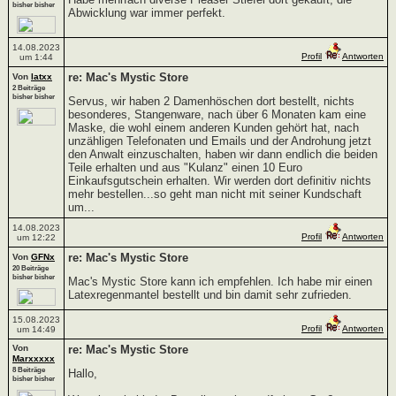
bisher bisher
Abwicklung war immer perfekt.
14.08.2023
Profil
Antworten
um 1:44
re: Mac's Mystic Store
Von
latxx
2 Beiträge
bisher bisher
Servus, wir haben 2 Damenhöschen dort bestellt, nichts
besonderes, Stangenware, nach über 6 Monaten kam eine
Maske, die wohl einem anderen Kunden gehört hat, nach
unzähligen Telefonaten und Emails und der Androhung jetzt
den Anwalt einzuschalten, haben wir dann endlich die beiden
Teile erhalten und aus "Kulanz" einen 10 Euro
Einkaufsgutschein erhalten. Wir werden dort definitiv nichts
mehr bestellen...so geht man nicht mit seiner Kundschaft
um...
14.08.2023
Profil
Antworten
um 12:22
re: Mac's Mystic Store
Von
GFNx
20 Beiträge
bisher bisher
Mac's Mystic Store kann ich empfehlen. Ich habe mir einen
Latexregenmantel bestellt und bin damit sehr zufrieden.
15.08.2023
Profil
Antworten
um 14:49
Von
re: Mac's Mystic Store
Marxxxxx
8 Beiträge
Hallo,
bisher bisher