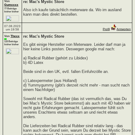
Von
re: Mac's Mystic Store
Gumxxxx
77 Beiträge
Also ich kaufe tatsächlich meterware da. Wo im ausland
bisher bisher
kann man dies direkt bestellen.
07.08.2023
Profil
Antworten
um 19:58
re: Mac's Mystic Store
Von
Thexx
115 Beiträge
Es gibt einige Hersteller von Meterware. Leider darf man ja
bisher bisher
hier keine Links posten. Deswegen google mal nach:
a) Radical Rubber (gehört zu Libidex)
b) 4D Latex
Beide sind in den UK, evtl. fallen Einfuhrzölle an.
c) Latexpermeter (aus Holland)
d) Yummygummy (gibt's derzeit nicht mehr - man sucht nach
einem Nachfolger)
Sowohl mit Radical Rubber (das ist vermutlich das, was Du
bei Mac's Mystic Store bekommst) als auch mit 4D haben wir
recht gute Erfahrungen gemacht. Latexpermeter fühlt sich
unseres Erachtens etwas seltsam an und riecht etwas
anders.
Die Lieferzeiten bei Radical Rubber sind relativ lang - das
kann auch der Grund sein, warum Du derzeit bei Mystic Store
nichts bekommst. Du kannst auch gern direkt bei RR