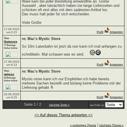
Ware kam bei jeder Bestellung einwandfrei an. Große
Auswahl , aber tatsächlich haben sie lange Lieferzeiten und
schicken oft erst alles mit dem spätesten Artikel los.
Das muss halt jeder für sich entscheiden.
Viele Grüße
17.08.2023
Profil
Antworten
um 0:15
Von
re: Mac's Mystic Store
Gumxxxx
77 Beiträge
So 10m Latexbahn ist jetzt da nun kann ich mal anfangen zu
bisher bisher
schnibbeln. Mal schauen was es wird.
17.08.2023
Profil
Antworten
um 6:13
Von
re: Mac's Mystic Store
gehxxx
22 Beiträge
Mystic-store kann ich nur Empfehlen ich habe bereits
bisher bisher
mehrere Sachen bestellt und bislang keine Probleme mit der
Lieferung gehabt 🤞
20.06.2026
Profil
Antworten
um 9:25
Seite 1 / 2
nächste Seite »
wechsle zu
>> Auf dieses Thema antworten <<
|
« vorheriges Thema
nächstes Thema »