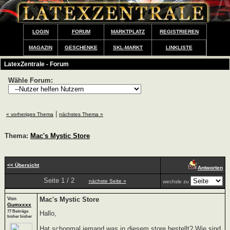
LOGIN
FORUM
MARKTPLATZ
REGISTRIEREN
MAGAZIN
GESCHENKE
SKL-MARKT
LINKLISTE
LatexZentrale - Forum
Wähle Forum:
|
« vorheriges Thema
nächstes Thema »
Thema:
Mac's Mystic Store
<< Übersicht
Antworten
Seite 1 / 2
nächste Seite »
wechsle zu
Von
Mac's Mystic Store
Gumxxxx
77 Beiträge
Hallo,
bisher bisher
Hat schonmal jemand was in diesem store bestellt? Wie sind