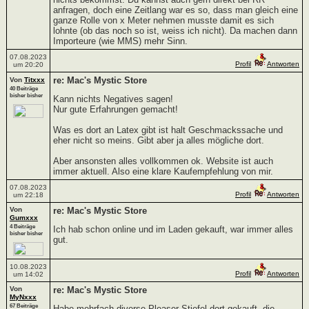
anfragen, doch eine Zeitlang war es so, dass man gleich eine
ganze Rolle von x Meter nehmen musste damit es sich
lohnte (ob das noch so ist, weiss ich nicht). Da machen dann
Importeure (wie MMS) mehr Sinn.
07.08.2023
Profil
Antworten
um 20:20
re: Mac's Mystic Store
Von
Titxxx
40 Beiträge
bisher bisher
Kann nichts Negatives sagen!
Nur gute Erfahrungen gemacht!
Was es dort an Latex gibt ist halt Geschmackssache und
eher nicht so meins. Gibt aber ja alles mögliche dort.
Aber ansonsten alles vollkommen ok. Website ist auch
immer aktuell. Also eine klare Kaufempfehlung von mir.
07.08.2023
Profil
Antworten
um 22:18
Von
re: Mac's Mystic Store
Gumxxx
4 Beiträge
Ich hab schon online und im Laden gekauft, war immer alles
bisher bisher
gut.
10.08.2023
Profil
Antworten
um 14:02
Von
re: Mac's Mystic Store
MyNxxx
67 Beiträge
Habe mehrfach diverse Pleaser Stiefel dort gekauft, die