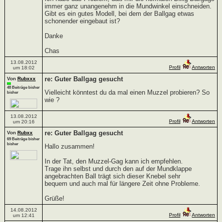
immer ganz unangenehm in die Mundwinkel einschneiden.
Gibt es ein gutes Modell, bei dem der Ballgag etwas
schonender eingebaut ist?
Danke
Chas
13.08.2012
Profil
Antworten
um 18:02
re: Guter Ballgag gesucht
Von
Rubxxx
48 Beiträge bisher
Vielleicht könntest du da mal einen Muzzel probieren? So
bisher
wie ?
13.08.2012
Profil
Antworten
um 20:16
re: Guter Ballgag gesucht
Von
Rubxx
69 Beiträge bisher
bisher
Hallo zusammen!
In der Tat, den Muzzel-Gag kann ich empfehlen.
Trage ihn selbst und durch den auf der Mundklappe
angebrachten Ball trägt sich dieser Knebel sehr
bequem und auch mal für längere Zeit ohne Probleme.
Grüße!
14.08.2012
Profil
Antworten
um 12:41