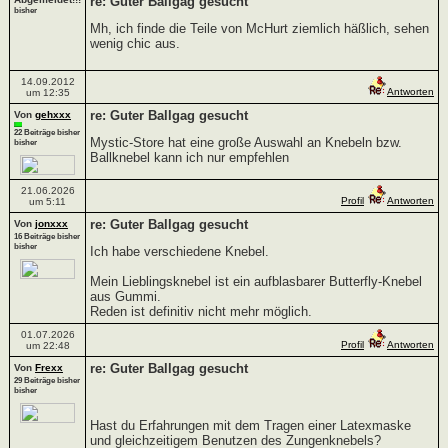
re: Guter Ballgag gesucht
bisher
Mh, ich finde die Teile von McHurt ziemlich häßlich, sehen
wenig chic aus.
14.09.2012
Antworten
um 12:35
re: Guter Ballgag gesucht
Von
gehxxx
22 Beiträge bisher
Mystic-Store hat eine große Auswahl an Knebeln bzw.
bisher
Ballknebel kann ich nur empfehlen
21.06.2026
Profil
Antworten
um 5:11
re: Guter Ballgag gesucht
Von
jonxxx
16 Beiträge bisher
bisher
Ich habe verschiedene Knebel.
Mein Lieblingsknebel ist ein aufblasbarer Butterfly-Knebel
aus Gummi.
Reden ist definitiv nicht mehr möglich.
01.07.2026
Profil
Antworten
um 22:48
re: Guter Ballgag gesucht
Von
Frexx
29 Beiträge bisher
bisher
Hast du Erfahrungen mit dem Tragen einer Latexmaske
und gleichzeitigem Benutzen des Zungenknebels?