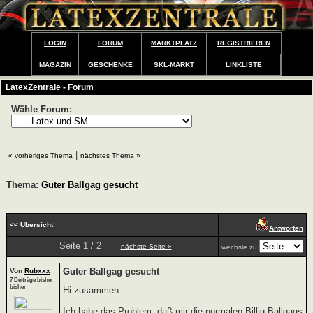
LOGIN
FORUM
MARKTPLATZ
REGISTRIEREN
MAGAZIN
GESCHENKE
SKL-MARKT
LINKLISTE
LatexZentrale - Forum
Wähle Forum:
|
« vorheriges Thema
nächstes Thema »
Thema:
Guter Ballgag gesucht
<< Übersicht
Antworten
Seite 1 / 2
nächste Seite »
wechsle zu
Guter Ballgag gesucht
Von
Rubxxx
7 Beiträge bisher
bisher
Hi zusammen
Ich habe das Problem, daß mir die normalen Billig-Ballgags