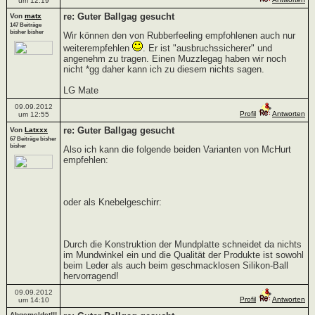
um 12:19
re: Guter Ballgag gesucht
Von
matx
147 Beiträge
bisher bisher
Wir können den von Rubberfeeling empfohlenen auch nur
weiterempfehlen
. Er ist "ausbruchssicherer" und
angenehm zu tragen. Einen Muzzlegag haben wir noch
nicht *gg daher kann ich zu diesem nichts sagen.
LG Mate
09.09.2012
Profil
Antworten
um 12:55
re: Guter Ballgag gesucht
Von
Latxxx
67 Beiträge bisher
bisher
Also ich kann die folgende beiden Varianten von McHurt
empfehlen:
oder als Knebelgeschirr:
Durch die Konstruktion der Mundplatte schneidet da nichts
im Mundwinkel ein und die Qualität der Produkte ist sowohl
beim Leder als auch beim geschmacklosen Silikon-Ball
hervorragend!
09.09.2012
Profil
Antworten
um 14:10
Abgemeldet!!!