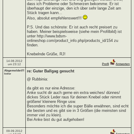
dass ich Probleme oder Schmerzen bekomme. Er ist
überhaupt der einzige, den ich über sehr lange Zeit am
Stück tragen kann...
Also, absolut empfehlenswert!!!
P.S. Und das schönste: Er ist auch recht preisert zu
haben. Meiner beispielsweise (siehe mein Profilbild) ist
unter http://www.bdsm-
onlineshop.com/product_info.php/products_id/154 zu
finden.
Knebelnde Grüße, RJ!
14.08.2012
Profil
Antworten
um 23:12
Abgemeldet!!!
re: Guter Ballgag gesucht
bisher
@ Rubbinia:
da gibt es nur eine Adresse:
Anke sucht dir auch gerne ein extra weiches/ dünnes/
dickes Stück Leder raus für deinen Knebel oder nimmt
größere/ kleinere Ringe usw.
Besonders möchte ich die super Bälle erwähnen, sind echt
die besten und es gibt sie in 3 Größen (die meinsten sind
immer viel zu klein).
Bei Anke bist du gut aufgehoben!
09.09.2012
Antworten