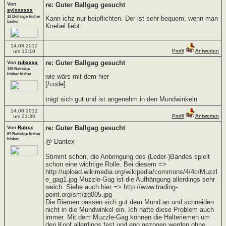
Von
re: Guter Ballgag gesucht
sylxxxxxx
12 Beiträge bisher
Kann ichz nur beipflichten. Der ist sehr bequem, wenn man
bisher
Knebel liebt.
14.08.2012
Profil
Antworten
um 13:10
re: Guter Ballgag gesucht
Von
rubxxxx
136 Beiträge
bisher bisher
wie wärs mit dem hier
[/code]
trägt sich gut und ist angenehm in den Mundwinkeln
14.08.2012
Profil
Antworten
um 21:36
re: Guter Ballgag gesucht
Von
Rubxx
69 Beiträge bisher
bisher
@ Dantex
Stimmt schon, die Anbringung des (Leder-)Bandes spielt
schon eine wichtige Rolle. Bei diesem =>
http://upload.wikimedia.org/wikipedia/commons/4/4c/Muzzl
e_gag1.jpg Muzzle-Gag ist die Aufhängung allerdings sehr
weich. Siehe auch hier => http://www.trading-
point.org/sm/zg005.jpg
Die Riemen passen sich gut dem Mund an und schneiden
nicht in die Mundwinkel ein. Ich hatte diese Problem auch
immer. Mit dem Muzzle-Gag können die Halteriemen um
den Kopf allerdings fest und eng gezogen werden ohne,