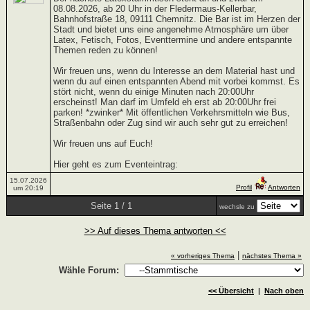
08.08.2026, ab 20 Uhr in der Fledermaus-Kellerbar,
Bahnhofstraße 18, 09111 Chemnitz. Die Bar ist im Herzen der
Stadt und bietet uns eine angenehme Atmosphäre um über
Latex, Fetisch, Fotos, Eventtermine und andere entspannte
Themen reden zu können!
Wir freuen uns, wenn du Interesse an dem Material hast und
wenn du auf einen entspannten Abend mit vorbei kommst. Es
stört nicht, wenn du einige Minuten nach 20:00Uhr
erscheinst! Man darf im Umfeld eh erst ab 20:00Uhr frei
parken! *zwinker* Mit öffentlichen Verkehrsmitteln wie Bus,
Straßenbahn oder Zug sind wir auch sehr gut zu erreichen!
Wir freuen uns auf Euch!
Hier geht es zum Eventeintrag:
15.07.2026
Profil
Antworten
um 20:19
Seite 1 / 1
wechsle zu
>> Auf dieses Thema antworten <<
|
« vorheriges Thema
nächstes Thema »
Wähle Forum:
<< Übersicht
|
Nach oben