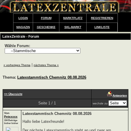
LOGIN
FORUM
MARKTPLATZ
REGISTRIEREN
MAGAZIN
GESCHENKE
SKL-MARKT
LINKLISTE
LatexZentrale - Forum
Wähle Forum:
|
« vorheriges Thema
nächstes Thema »
Thema:
Latexstammtisch Chemnitz 08.08.2026
<< Übersicht
Antworten
Seite 1 / 1
wechsle zu
Von
Latexstammtisch Chemnitz 08.08.2026
Petxxxxx
104 Beiträge
Hallo liebe Latexfreunde!
bisher bisher
Der nächste Latexstammtisch steht an und zwar am