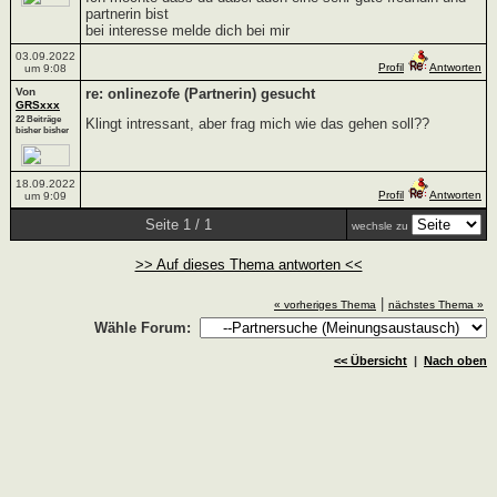
partnerin bist
bei interesse melde dich bei mir
03.09.2022
Profil
Antworten
um 9:08
Von
re: onlinezofe (Partnerin) gesucht
GRSxxx
22 Beiträge
Klingt intressant, aber frag mich wie das gehen soll??
bisher bisher
18.09.2022
Profil
Antworten
um 9:09
Seite 1 / 1
wechsle zu
>> Auf dieses Thema antworten <<
|
« vorheriges Thema
nächstes Thema »
Wähle Forum:
<< Übersicht
|
Nach oben