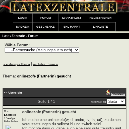
LOGIN
FORUM
MARKTPLATZ
REGISTRIEREN
MAGAZIN
GESCHENKE
SKL-MARKT
LINKLISTE
LatexZentrale - Forum
Wähle Forum:
|
« vorheriges Thema
nächstes Thema »
Thema:
onlinezofe (Partnerin) gesucht
<< Übersicht
Antworten
Seite 1 / 1
wechsle zu
Von
onlinezofe (Partnerin) gesucht
Ladxxxx
1 Beiträge
Ich suche eine onlinezofe(w, d, andro, tv, ts, cd), zu deinen
bisher bisher
voraussetzungen du solltest bi und switch sein!
Ich möchte dass du dabei auch eine sehr gute freundin und