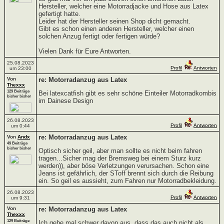
Hersteller, welcher eine Motorradjacke und Hose aus Latex
gefertigt hatte.
Leider hat der Hersteller seinen Shop dicht gemacht.
Gibt es schon einen anderen Hersteller, welcher einen
solchen Anzug fertigt oder fertigen würde?
Vielen Dank für Eure Antworten.
25.08.2023
Profil
Antworten
um 23:00
Von
re: Motorradanzug aus Latex
Thexxx
129 Beiträge
Bei latexcatfish gibt es sehr schöne Einteiler Motorradkombis
bisher bisher
im Dainese Design
26.08.2023
Profil
Antworten
um 0:44
re: Motorradanzug aus Latex
Von
Andx
49 Beiträge
bisher bisher
Optisch sicher geil, aber man sollte es nicht beim fahren
tragen...Sicher mag der Bremsweg bei einem Sturz kurz
werden)), aber böse Verletzungen verursachen. Schon eine
Jeans ist gefährlich, der SToff brennt sich durch die Reibung
ein. So geil es aussieht, zum Fahren nur Motorradbekleidung.
26.08.2023
Profil
Antworten
um 9:31
Von
re: Motorradanzug aus Latex
Thexxx
129 Beiträge
Ich gehe mal schwer davon aus, dass das auch nicht als