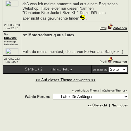
daß was ich meinte stammte mal aus einem Englischen
Webshop. Habe leider nur diesen Namnen
"Centurian Bike Jacket Size XL." Damit läßt sich
aber nicht das gewünschte finden
.
28.08.2023
Profil
Antworten
um 22:46
Von
re: Motorradanzug aus Latex
Rubxxxx
64 Beiträge
bisher bisher
Falls du meins meintest, die ist von ForFun aus Bangkok ;)
28.08.2023
Profil
Antworten
um 23:25
Seite 1 / 2
nächste Seite »
wechsle zu
>> Auf dieses Thema antworten <<
|
« vorheriges Thema
nächstes Thema »
Wähle Forum:
<< Übersicht
|
Nach oben