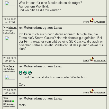
Was ist das für eine Maske die du da trägst?
Auf deinem Profilbild.
und wo gibt es die zu kaufen?
27.08.2023
Profil
Antworten
um 17:54
re: Motorradanzug aus Latex
Von
klexxx
6 Beiträge
bisher bisher
Ich kann mich auch noch daran erinnern. Ich glaube, die
Firma hieß Storm Clouds? Hat mir damals gut gefallen. Bei
der Firma weather vain gibt es eine SBR Jacke, die auch ein
bisschen Retro aussieht. Vielleicht ist das ja auch etwas für
dich?
28.08.2023
Profil
Antworten
um 10:40
re: Motorradanzug aus Latex
Von
Corx
128 Beiträge
bisher bisher
.....und Gummi ist doch so ein guter Windschutz
Cord
28.08.2023
Profil
Antworten
um 21:56
Von
re: Motorradanzug aus Latex
rubxxx
120 Beiträge
Moin,
bisher bisher