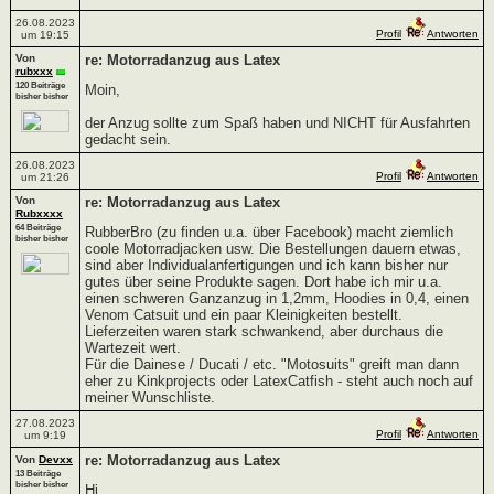
26.08.2023
Profil
Antworten
um 19:15
Von
re: Motorradanzug aus Latex
rubxxx
120 Beiträge
Moin,
bisher bisher
der Anzug sollte zum Spaß haben und NICHT für Ausfahrten
gedacht sein.
26.08.2023
Profil
Antworten
um 21:26
Von
re: Motorradanzug aus Latex
Rubxxxx
64 Beiträge
RubberBro (zu finden u.a. über Facebook) macht ziemlich
bisher bisher
coole Motorradjacken usw. Die Bestellungen dauern etwas,
sind aber Individualanfertigungen und ich kann bisher nur
gutes über seine Produkte sagen. Dort habe ich mir u.a.
einen schweren Ganzanzug in 1,2mm, Hoodies in 0,4, einen
Venom Catsuit und ein paar Kleinigkeiten bestellt.
Lieferzeiten waren stark schwankend, aber durchaus die
Wartezeit wert.
Für die Dainese / Ducati / etc. "Motosuits" greift man dann
eher zu Kinkprojects oder LatexCatfish - steht auch noch auf
meiner Wunschliste.
27.08.2023
Profil
Antworten
um 9:19
re: Motorradanzug aus Latex
Von
Devxx
13 Beiträge
bisher bisher
Hi