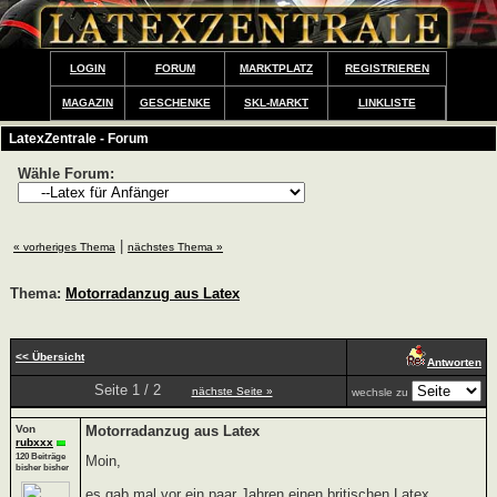
LOGIN
FORUM
MARKTPLATZ
REGISTRIEREN
MAGAZIN
GESCHENKE
SKL-MARKT
LINKLISTE
LatexZentrale - Forum
Wähle Forum:
|
« vorheriges Thema
nächstes Thema »
Thema:
Motorradanzug aus Latex
<< Übersicht
Antworten
Seite 1 / 2
nächste Seite »
wechsle zu
Von
Motorradanzug aus Latex
rubxxx
120 Beiträge
Moin,
bisher bisher
es gab mal vor ein paar Jahren einen britischen Latex