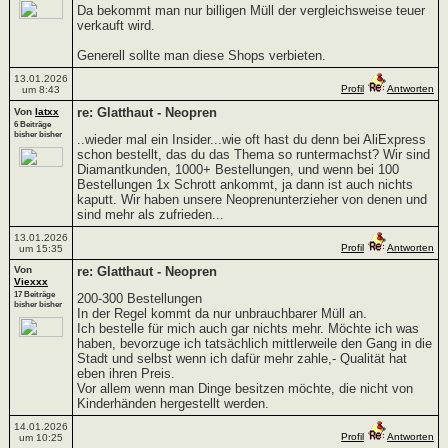
Da bekommt man nur billigen Müll der vergleichsweise teuer
verkauft wird.
Generell sollte man diese Shops verbieten.
13.01.2026
Profil
Antworten
um 8:43
re: Glatthaut - Neopren
Von
latxx
6 Beiträge
bisher bisher
..wieder mal ein Insider...wie oft hast du denn bei AliExpress
schon bestellt, das du das Thema so runtermachst? Wir sind
Diamantkunden, 1000+ Bestellungen, und wenn bei 100
Bestellungen 1x Schrott ankommt, ja dann ist auch nichts
kaputt. Wir haben unsere Neoprenunterzieher von denen und
sind mehr als zufrieden...
13.01.2026
Profil
Antworten
um 15:35
Von
re: Glatthaut - Neopren
Viexxx
17 Beiträge
200-300 Bestellungen
bisher bisher
In der Regel kommt da nur unbrauchbarer Müll an.
Ich bestelle für mich auch gar nichts mehr. Möchte ich was
haben, bevorzuge ich tatsächlich mittlerweile den Gang in die
Stadt und selbst wenn ich dafür mehr zahle,- Qualität hat
eben ihren Preis.
Vor allem wenn man Dinge besitzen möchte, die nicht von
Kinderhänden hergestellt werden.
14.01.2026
Profil
Antworten
um 10:25