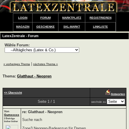
LOGIN
FORUM
MARKTPLATZ
REGISTRIEREN
MAGAZIN
GESCHENKE
SKL-MARKT
LINKLISTE
LatexZentrale - Forum
Wähle Forum:
|
« vorheriges Thema
nächstes Thema »
Thema:
Glatthaut - Neopren
<< Übersicht
Antworten
Seite 1 / 1
wechsle zu
Von
re: Glatthaut - Neopren
Gumxxxxx
2 Beiträge
Suche nach
bisher bisher
Zone3 Neopren-Badeanzug für Damen