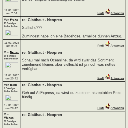
11.01.2026
Profil
Antworten
um 7:04
re: Glatthaut - Neopren
Von
Frexx
29 Beiträge
bisher bisher
Sailfishe???
Zumindest habe ich eine Badehose, ärmellos dünnen Anzug.
11.01.2026
Profil
Antworten
um 9:06
re: Glatthaut - Neopren
Von
Neoxx
30 Beiträge
bisher bisher
Schau mal nach Oceanline, da wird zwar das Sortiment
zunehmend kleiner, aber vielleicht ist ja noch was nettes
verfügbar.
11.01.2026
Profil
Antworten
um 20:42
re: Glatthaut - Neopren
Von
latxx
6 Beiträge
bisher bisher
Geh auf AliExpress, da wirst du zu einem akzeptablen Preis
fündig.
12.01.2026
Profil
Antworten
um 20:42
Von
re: Glatthaut - Neopren
Viexxx
17 Beiträge
bisher bisher