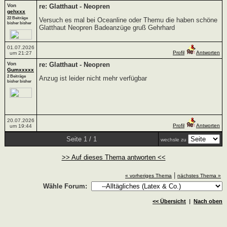
Von
re: Glatthaut - Neopren
gehxxx
22 Beiträge
Versuch es mal bei Oceanline oder Themu die haben schöne
bisher bisher
Glatthaut Neopren Badeanzüge gruß Gehrhard
01.07.2026
Profil
Antworten
um 21:27
Von
re: Glatthaut - Neopren
Gumxxxxx
2 Beiträge
Anzug ist leider nicht mehr verfügbar
bisher bisher
20.07.2026
Profil
Antworten
um 19:44
Seite 1 / 1
wechsle zu
>> Auf dieses Thema antworten <<
|
« vorheriges Thema
nächstes Thema »
Wähle Forum:
<< Übersicht
|
Nach oben