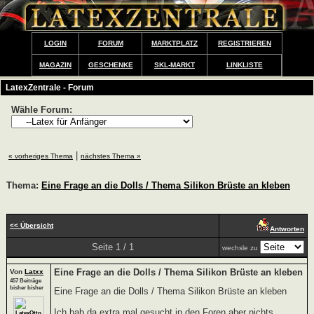
LOGIN
FORUM
MARKTPLATZ
REGISTRIEREN
MAGAZIN
GESCHENKE
SKL-MARKT
LINKLISTE
LatexZentrale - Forum
Wähle Forum:
|
« vorheriges Thema
nächstes Thema »
Thema:
Eine Frage an die Dolls / Thema Silikon Brüste an kleben
<< Übersicht
Antworten
Seite 1 / 1
wechsle zu
Eine Frage an die Dolls / Thema Silikon Brüste an kleben
Von
Latxx
457 Beiträge
bisher bisher
Eine Frage an die Dolls / Thema Silikon Brüste an kleben
Ich hab da extra mal gesucht in den Foren aber nichts