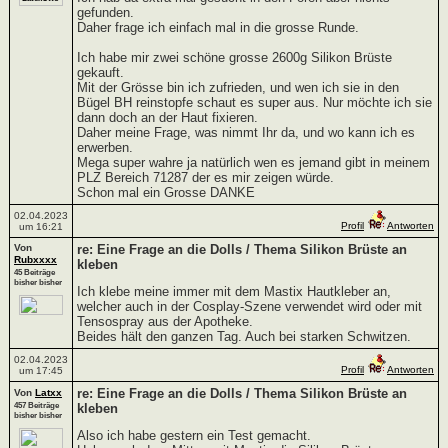
gefunden.
Daher frage ich einfach mal in die grosse Runde.
Ich habe mir zwei schöne grosse 2600g Silikon Brüste
gekauft.
Mit der Grösse bin ich zufrieden, und wen ich sie in den
Bügel BH reinstopfe schaut es super aus. Nur möchte ich sie
dann doch an der Haut fixieren.
Daher meine Frage, was nimmt Ihr da, und wo kann ich es
erwerben.
Mega super wahre ja natürlich wen es jemand gibt in meinem
PLZ Bereich 71287 der es mir zeigen würde.
Schon mal ein Grosse DANKE
02.04.2023
Profil
Antworten
um 16:21
Von
re: Eine Frage an die Dolls / Thema Silikon Brüste an
Rubxxxx
kleben
45 Beiträge
bisher bisher
Ich klebe meine immer mit dem Mastix Hautkleber an,
welcher auch in der Cosplay-Szene verwendet wird oder mit
Tensospray aus der Apotheke.
Beides hält den ganzen Tag. Auch bei starken Schwitzen.
02.04.2023
Profil
Antworten
um 17:45
re: Eine Frage an die Dolls / Thema Silikon Brüste an
Von
Latxx
457 Beiträge
kleben
bisher bisher
Also ich habe gestern ein Test gemacht.