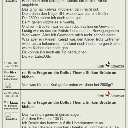
Habe noch dem Mittag mit Mastix die Silikon Brüste
angeklebt.
Das ging nach etwas Probieren dann recht gut.
Dazu dann den Bügel BH, waooo war das ein Gefühl.
Die 2600g spürte ich doch recht gut.
Beim gehen wippte es einwenig.
Und beim Bücken war es dann doch schon en Gewicht.
Lustig war es das die Brüste bei manchen Bewegungen im
Weg waren. Aber ich Gewöhnte mich recht schnell daran.
Was aber ein Riesen Kampf war, den Kleber trotz Entferner
wider ab zu bekommen. Ich fand noch heute morgen Stellen
wo es Kleberückstände gab.
Da könnte ich noch ein Tip gebrauchen.
Danke. LatexOtto
15.04.2023
Profil
Antworten
um 13:45
re: Eine Frage an die Dolls / Thema Silikon Brüste an
Von
Piex
4 Beiträge
kleben
bisher bisher
Von was für eine Korbgröße reden wir dann bei 2600gr?
20.04.2023
Profil
Antworten
um 18:28
re: Eine Frage an die Dolls / Thema Silikon Brüste an
Von
Latxx
457 Beiträge
kleben
bisher bisher
Das kann ich garnicht genau sagen.
Auf dem BH steht 135 G
Ich Denke das kommt auf die Unterbrustweite an.
Da ja die Differenz zwischen Unterbrust und Überbaust die