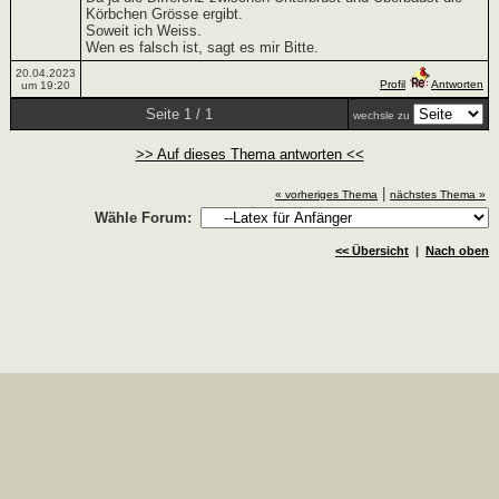
Körbchen Grösse ergibt.
Soweit ich Weiss.
Wen es falsch ist, sagt es mir Bitte.
20.04.2023
Profil
Antworten
um 19:20
Seite 1 / 1
wechsle zu
>> Auf dieses Thema antworten <<
|
« vorheriges Thema
nächstes Thema »
Wähle Forum:
<< Übersicht
|
Nach oben