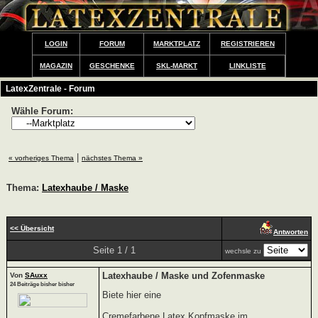
LOGIN
FORUM
MARKTPLATZ
REGISTRIEREN
MAGAZIN
GESCHENKE
SKL-MARKT
LINKLISTE
LatexZentrale - Forum
Wähle Forum:
|
« vorheriges Thema
nächstes Thema »
Thema:
Latexhaube / Maske
<< Übersicht
Antworten
Seite 1 / 1
wechsle zu
Latexhaube / Maske und Zofenmaske
Von
SAuxx
24 Beiträge bisher bisher
Biete hier eine
Cremefarbene Latex Kopfmaske im