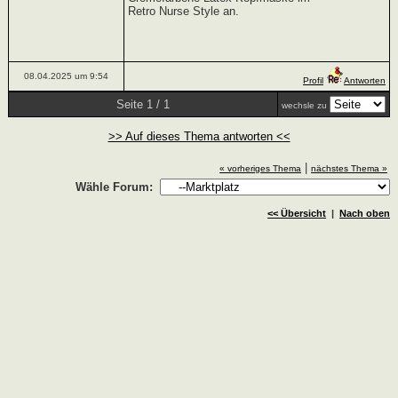
Retro Nurse Style an.
08.04.2025 um 9:54
Profil
Antworten
Seite 1 / 1
wechsle zu
>> Auf dieses Thema antworten <<
|
« vorheriges Thema
nächstes Thema »
Wähle Forum:
<< Übersicht
|
Nach oben