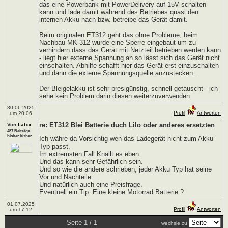
das eine Powerbank mit PowerDelivery auf 15V schalten
kann und lade damit während des Betriebes quasi den
internen Akku nach bzw. betreibe das Gerät damit.
Beim originalen ET312 geht das ohne Probleme, beim
Nachbau MK-312 wurde eine Sperre eingebaut um zu
verhindern dass das Gerät mit Netzteil betrieben werden kann
- liegt hier externe Spannung an so lässt sich das Gerät nicht
einschalten. Abhilfe schafft hier das Gerät erst einzuschalten
und dann die externe Spannungsquelle anzustecken...
Der Bleigelakku ist sehr presigünstig, schnell getauscht - ich
sehe kein Problem darin diesen weiterzuverwenden.
30.06.2025
Profil
Antworten
um 20:06
re: ET312 Blei Batterie duch LiIo oder anderes ersetzten
Von
Latxx
457 Beiträge
bisher bisher
Ich währe da Vorsichtig wen das Ladegerät nicht zum Akku
Typ passt.
Im extremsten Fall Knallt es eben.
Und das kann sehr Gefährlich sein.
Und so wie die andere schrieben, jeder Akku Typ hat seine
Vor und Nachteile.
Und natürlich auch eine Preisfrage.
Eventuell ein Tip. Eine kleine Motorrad Batterie ?
01.07.2025
Profil
Antworten
um 17:12
Seite 1 / 1
wechsle zu