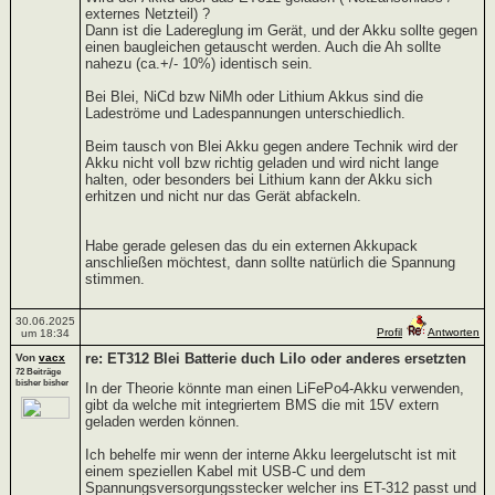
externes Netzteil) ?
Dann ist die Ladereglung im Gerät, und der Akku sollte gegen
einen baugleichen getauscht werden. Auch die Ah sollte
nahezu (ca.+/- 10%) identisch sein.
Bei Blei, NiCd bzw NiMh oder Lithium Akkus sind die
Ladeströme und Ladespannungen unterschiedlich.
Beim tausch von Blei Akku gegen andere Technik wird der
Akku nicht voll bzw richtig geladen und wird nicht lange
halten, oder besonders bei Lithium kann der Akku sich
erhitzen und nicht nur das Gerät abfackeln.
Habe gerade gelesen das du ein externen Akkupack
anschließen möchtest, dann sollte natürlich die Spannung
stimmen.
30.06.2025
Profil
Antworten
um 18:34
re: ET312 Blei Batterie duch LiIo oder anderes ersetzten
Von
vacx
72 Beiträge
bisher bisher
In der Theorie könnte man einen LiFePo4-Akku verwenden,
gibt da welche mit integriertem BMS die mit 15V extern
geladen werden können.
Ich behelfe mir wenn der interne Akku leergelutscht ist mit
einem speziellen Kabel mit USB-C und dem
Spannungsversorgungsstecker welcher ins ET-312 passt und