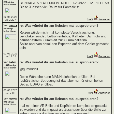
22 Beiträge
BONDAGE > 1 ATEMKONTROLLE >2 WASSERSPIELE >3
bisher bisher
Diese 3 lassen viel Raum für Fantasie ♥
22.05.2026
Profil
Antworten
um 20:27
re: Was würdet ihr am liebsten mal ausprobieren?
Von
gumxx
8 Beiträge
bisher bisher
Reizen würde mich mal komplette Verschlauchung.
Sengtakensonde , Luftröhrentubus, Katheter, Darmrohr und
darüber extrem Gummiert zur Gummiballerina.
Sollte aber von absoluten Experten auf dem Gebiet gemacht
sein.
02.06.2026
Profil
Antworten
um 12:52
re: Was würdet ihr am liebsten mal ausprobieren?
Von
Latxx
1163 Beiträge
bisher bisher
@gummidoll
Deine Wünsche kann MANN sicherlich erfüllen. Bei
fachärztlicher Betreuung ist das aber nur für einen hohen
Betrag EURO erfüllbar.
03.06.2026
Profil
Antworten
um 7:00
re: Was würdet ihr am liebsten mal ausprobieren?
Von
Neoxx
30 Beiträge
bisher bisher
mal mit einer VR-Brille und Kopfhörern komplett eingepackt
zu werden und dann quasi als Zuschauer über die Brille zu
sehen, was da draußen gerade mit mir passiert.