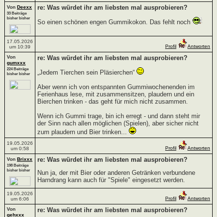
re: Was würdet ihr am liebsten mal ausprobieren?
Von
Deexx
33 Beiträge
bisher bisher
So einen schönen engen Gummikokon. Das fehlt noch
17.05.2026
Profil
Antworten
um 10:39
Von
re: Was würdet ihr am liebsten mal ausprobieren?
gumxxx
224 Beiträge
„Jedem Tierchen sein Pläsierchen“
bisher bisher
Aber wenn ich von entspannten Gummiwochenenden im
Ferienhaus lese, mit zusammensitzen, plaudern und ein
Bierchen trinken - das geht für mich nicht zusammen.
Wenn ich Gummi trage, bin ich erregt - und dann steht mir
der Sinn nach allen möglichen (Spielen), aber sicher nicht
zum plaudern und Bier trinken...
19.05.2026
Profil
Antworten
um 0:58
re: Was würdet ihr am liebsten mal ausprobieren?
Von
Brixxx
198 Beiträge
bisher bisher
Nun ja, der mit Bier oder anderen Getränken verbundene
Harndrang kann auch für "Spiele" eingesetzt werden.
19.05.2026
Profil
Antworten
um 6:06
Von
re: Was würdet ihr am liebsten mal ausprobieren?
gehxxx