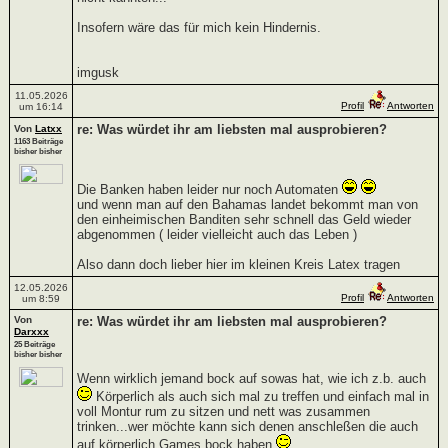
Insofern wäre das für mich kein Hindernis.
imgusk
11.05.2026
Profil
Antworten
um 16:14
re: Was würdet ihr am liebsten mal ausprobieren?
Von
Latxx
1163 Beiträge
bisher bisher
Die Banken haben leider nur noch Automaten
und wenn man auf den Bahamas landet bekommt man von
den einheimischen Banditen sehr schnell das Geld wieder
abgenommen ( leider vielleicht auch das Leben )
Also dann doch lieber hier im kleinen Kreis Latex tragen
12.05.2026
Profil
Antworten
um 8:59
Von
re: Was würdet ihr am liebsten mal ausprobieren?
Darxxx
25 Beiträge
bisher bisher
Wenn wirklich jemand bock auf sowas hat, wie ich z.b. auch
Körperlich als auch sich mal zu treffen und einfach mal in
voll Montur rum zu sitzen und nett was zusammen
trinken...wer möchte kann sich denen anschleßen die auch
auf körperlich Games bock haben