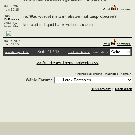
04.06.2026
Profil
Antworten
um 10:18
Von
re: Was würdet ihr am liebsten mal ausprobieren?
DoPxxxxx
62 Beiträge
komplett in Liquid Latex verhüllt zu sein.
bisher bisher
04.06.2026
Profil
Antworten
um 11:55
Seite 11 / 13
« vorherige Seite
nächste Seite »
wechsle zu
>> Auf dieses Thema antworten <<
|
« vorheriges Thema
nächstes Thema »
Wähle Forum:
<< Übersicht
|
Nach oben