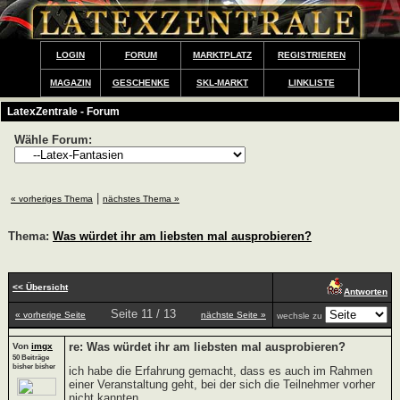
LOGIN
FORUM
MARKTPLATZ
REGISTRIEREN
MAGAZIN
GESCHENKE
SKL-MARKT
LINKLISTE
LatexZentrale - Forum
Wähle Forum:
|
« vorheriges Thema
nächstes Thema »
Thema:
Was würdet ihr am liebsten mal ausprobieren?
<< Übersicht
Antworten
Seite 11 / 13
« vorherige Seite
nächste Seite »
wechsle zu
re: Was würdet ihr am liebsten mal ausprobieren?
Von
imgx
50 Beiträge
bisher bisher
ich habe die Erfahrung gemacht, dass es auch im Rahmen
einer Veranstaltung geht, bei der sich die Teilnehmer vorher
nicht kannten...