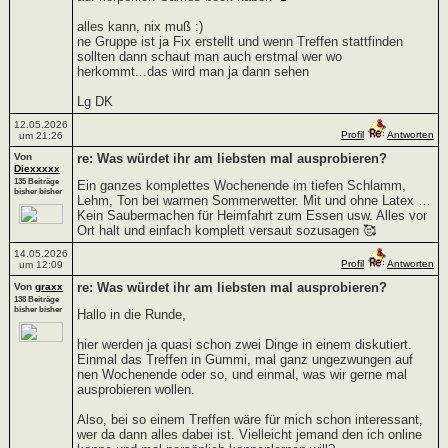
alles kann, nix muß :)
ne Gruppe ist ja Fix erstellt und wenn Treffen stattfinden
sollten dann schaut man auch erstmal wer wo
herkommt...das wird man ja dann sehen
Lg DK
12.05.2026
Profil
Antworten
um 21:26
Von
re: Was würdet ihr am liebsten mal ausprobieren?
Diexxxxx
135 Beiträge
Ein ganzes komplettes Wochenende im tiefen Schlamm,
bisher bisher
Lehm, Ton bei warmen Sommerwetter. Mit und ohne Latex …
Kein Saubermachen für Heimfahrt zum Essen usw. Alles vor
Ort halt und einfach komplett versaut sozusagen 🥰
14.05.2026
Profil
Antworten
um 12:09
re: Was würdet ihr am liebsten mal ausprobieren?
Von
graxx
138 Beiträge
bisher bisher
Hallo in die Runde,
hier werden ja quasi schon zwei Dinge in einem diskutiert.
Einmal das Treffen in Gummi, mal ganz ungezwungen auf
nen Wochenende oder so, und einmal, was wir gerne mal
ausprobieren wollen.
Also, bei so einem Treffen wäre für mich schon interessant,
wer da dann alles dabei ist. Vielleicht jemand den ich online