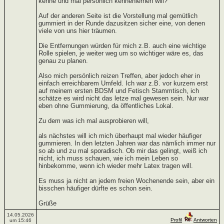
kenne und mal persönlich kennenlernen will?
Auf der anderen Seite ist die Vorstellung mal gemütlich
gummiert in der Runde dazusitzen sicher eine, von denen
viele von uns hier träumen.
Die Entfernungen würden für mich z.B. auch eine wichtige
Rolle spielen, je weiter weg um so wichtiger wäre es, das
genau zu planen.
Also mich persönlich reizen Treffen, aber jedoch eher in
einfach erreichbarem Umfeld. Ich war z.B. vor kurzem erst
auf meinem ersten BDSM und Fetisch Stammtisch, ich
schätze es wird nicht das letze mal gewesen sein. Nur war
eben ohne Gummierung, da öffentliches Lokal.
Zu dem was ich mal ausprobieren will,
als nächstes will ich mich überhaupt mal wieder häufiger
gummieren. In den letzten Jahren war das nämlich immer nur
so ab und zu mal sporadisch. Ob mir das gelingt, weiß ich
nicht, ich muss schauen, wie ich mein Leben so
hinbekomme, wenn ich wieder mehr Latex tragen will.
Es muss ja nicht an jedem freien Wochenende sein, aber ein
bisschen häufiger dürfte es schon sein.
Grüße
14.05.2026
Profil
Antworten
um 15:46