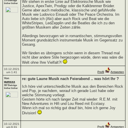
170 Beiträge
Wir stehen in erster Linie auf Elektronische Musik wie
bisher bisher
Justice, ApexTwin, Prodigy oder die Kalkbrenner Brüder.
Gerne aber auch melodische, klassische und gefühlvolle
Musik wie Ludovico Einaudi oder The Peace Orchestra. Im
Auto liebe ich (Aki) aber auch Rock und Beat wie die
WhiteStripes, LedZepplin und die Beatles die ich zu den
größten Musikern aller Zeiten zähle.
Allerdings bevorzugen wir in romantischen, stimmungsvollen
Moment grundsätzlich instrumentale Musik im Gegensatz zu
Gesang.
Wir fänden es übringens schön wenn in diesem Thread mal
nicht über andere Stile hergezogen würde, denn was wäre die
Welt ohne Ihre Vielfalt?!
10.12.2021
Profil
Antworten
um 1:41
Von
re: gute Laune Musik nach Feierabend .. was hört Ihr ?
gumxxx
397 Beiträge
Ich höre viel unterschiedliche Musik aus den Bereichen Rock
bisher bisher
und Pop, je nachdem, worauf ich gerade Lust habe oder
welche Stimmung vorliegt.
Gestern hörte ich nach langer Zeit mal wieder: R.E.M. mit
New Adventures in Hifi und Lou Reed mit Ecstasy.
Wenn ich mal so richtig gut drauf bin, höre ich gerne Joy
Division!
10.12.2021
Profil
Antworten
um 6:31