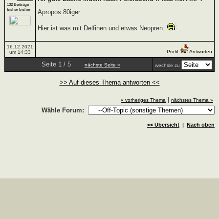
132 Beiträge
bisher bisher
Apropos 80iger:
Hier ist was mit Delfinen und etwas Neopren.
16.12.2021
Profil
Antworten
um 14:33
Seite 1 / 5
nächste Seite »
wechsle zu
>> Auf dieses Thema antworten <<
|
« vorheriges Thema
nächstes Thema »
Wähle Forum:
<< Übersicht
|
Nach oben