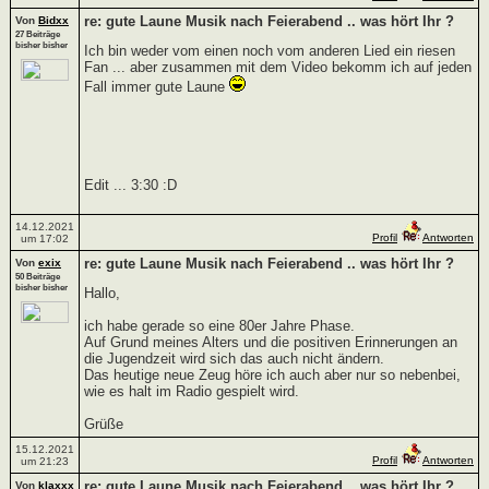
re: gute Laune Musik nach Feierabend .. was hört Ihr ?
Von
Bidxx
27 Beiträge
bisher bisher
Ich bin weder vom einen noch vom anderen Lied ein riesen
Fan ... aber zusammen mit dem Video bekomm ich auf jeden
Fall immer gute Laune
Edit ... 3:30 :D
14.12.2021
Profil
Antworten
um 17:02
re: gute Laune Musik nach Feierabend .. was hört Ihr ?
Von
exix
50 Beiträge
bisher bisher
Hallo,
ich habe gerade so eine 80er Jahre Phase.
Auf Grund meines Alters und die positiven Erinnerungen an
die Jugendzeit wird sich das auch nicht ändern.
Das heutige neue Zeug höre ich auch aber nur so nebenbei,
wie es halt im Radio gespielt wird.
Grüße
15.12.2021
Profil
Antworten
um 21:23
re: gute Laune Musik nach Feierabend .. was hört Ihr ?
Von
klaxxx