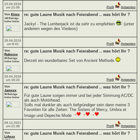
15.04.2016
Profil
Antworten
um 21:06
re: gute Laune Musik nach Feierabend .. was hört Ihr ?
Von
Kinxx
140 Beiträge
bisher bisher
Jackyl - The Lumberjack ist da sehr zu empfehlen
(unter
anderem wegen des Viedeos)
26.04.2016
Profil
Antworten
um 8:41
Von
re: gute Laune Musik nach Feierabend .. was hört Ihr ?
Rubxxxx
83 Beiträge
Derzeit ein wunderbares Set von Ancient Methods
bisher bisher
26.04.2016
Profil
Antworten
um 18:24
Von
re: gute Laune Musik nach Feierabend .. was hört Ihr ?
Jamxxx
96 Beiträge
Für gute Laune sorgen immer und bei jeder Simmung AC/DC
bisher bisher
als auch Motörhead.
Solls mal dunkler als auch tiefgründiger sein dann meine 3
Favoriten für alle Zeiten: The Sisters of Mercy, Umbra et
Imago und Depeche Mode
09.12.2021
Profil
Antworten
um 21:38
Von
re: gute Laune Musik nach Feierabend .. was hört Ihr ?
LiAxxx