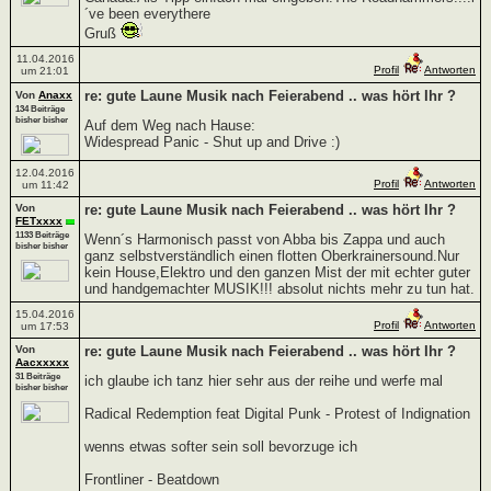
´ve been everythere
Gruß
11.04.2016
Profil
Antworten
um 21:01
re: gute Laune Musik nach Feierabend .. was hört Ihr ?
Von
Anaxx
134 Beiträge
bisher bisher
Auf dem Weg nach Hause:
Widespread Panic - Shut up and Drive :)
12.04.2016
Profil
Antworten
um 11:42
Von
re: gute Laune Musik nach Feierabend .. was hört Ihr ?
FETxxxx
1133 Beiträge
Wenn´s Harmonisch passt von Abba bis Zappa und auch
bisher bisher
ganz selbstverständlich einen flotten Oberkrainersound.Nur
kein House,Elektro und den ganzen Mist der mit echter guter
und handgemachter MUSIK!!! absolut nichts mehr zu tun hat.
15.04.2016
Profil
Antworten
um 17:53
Von
re: gute Laune Musik nach Feierabend .. was hört Ihr ?
Aacxxxxx
31 Beiträge
ich glaube ich tanz hier sehr aus der reihe und werfe mal
bisher bisher
Radical Redemption feat Digital Punk - Protest of Indignation
wenns etwas softer sein soll bevorzuge ich
Frontliner - Beatdown