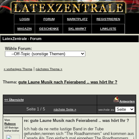
LOGIN
FORUM
MARKTPLATZ
REGISTRIEREN
MAGAZIN
GESCHENKE
SKL-MARKT
LINKLISTE
LatexZentrale - Forum
Wähle Forum:
|
« vorheriges Thema
nächstes Thema »
Thema:
gute Laune Musik nach Feierabend .. was hört Ihr ?
<< Übersicht
Antworten
Seite 1 / 5
nächste Seite »
wechsle zu
Von
re: gute Laune Musik nach Feierabend .. was hört Ihr ?
Rubxxx
137 Beiträge
Ich hab da ne nette lustige Band in der Tube
bisher bisher
gefunden,nennen sich "The Roadhammers" und kommen aus
Canada.Als Tipp einfach mal eingeben:The Roadhammers....i