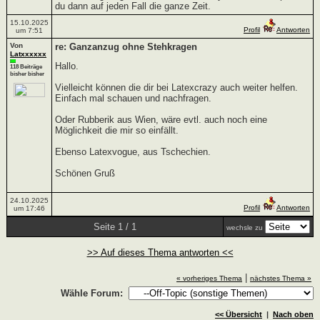
du dann auf jeden Fall die ganze Zeit.
15.10.2025
Profil
Antworten
um 7:51
Von
re: Ganzanzug ohne Stehkragen
Latxxxxxx
Hallo.
118 Beiträge
bisher bisher
Vielleicht können die dir bei Latexcrazy auch weiter helfen.
Einfach mal schauen und nachfragen.
Oder Rubberik aus Wien, wäre evtl. auch noch eine
Möglichkeit die mir so einfällt.
Ebenso Latexvogue, aus Tschechien.
Schönen Gruß
24.10.2025
Profil
Antworten
um 17:46
Seite 1 / 1
wechsle zu
>> Auf dieses Thema antworten <<
|
« vorheriges Thema
nächstes Thema »
Wähle Forum:
<< Übersicht
|
Nach oben