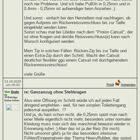
noch nie Probleme. Und ich habe PullOn in 0,25mm und in
0,4mm - 0,25mm ist aufwendiger beim Anziehen ;)
Und sonst - einfach bei den Herstellern mal nachfragen, ob
gegen Aufpreis ein Rückenreissverschluss bis zur Taille
eingeklebt werden kann.
Sonst schau mal bei Libidex nach dem "Proton Catsuit", der
ist ohne Kragen und der/die Reissverschluss(e) kann nach
Wunsch konfiguriert werden.
Mein Tip in solchen Fällen: Rücken-Zip bis zur Taille und
einen Extra-Zip durch den Schritt. Macht den Catsuit
deutlichst flexibler ggü einem Catsuit mit durchgehendem
Rückenreissverschluss!
viele Grüße
13.10.2025
Profil
Antworten
um 18:33
re: Ganzanzug ohne Stehkragen
Von
Gudx
76 Beiträge
Also eine Öffnung im Schritt würde ich auf jeden Fall
bisher bisher
dringend empfehlen - weil, für nen simplen Toilettengang
jedesmal auspellen...!?
Und ja, du hast schon recht, die 0,25mm spürt man nach
einer Weile eigentlich nicht mehr, besonders unter normaler
Kleidung muss man sich das manchmal bewusst wieder in
Erinnerung rufen ;) Aber das ist ja der Reiz (für mich)
Nicht umsonst gibt's ja für das besonders intensive
Fühlen/Eingeengtsein das Thema HeavyRubber, das spürst