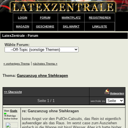
LOGIN
FORUM
MARKTPLATZ
REGISTRIEREN
MAGAZIN
GESCHENKE
SKL-MARKT
LINKLISTE
LatexZentrale - Forum
Wähle Forum:
|
« vorheriges Thema
nächstes Thema »
Thema:
Ganzanzug ohne Stehkragen
<< Übersicht
Antworten
Seite 1 / 1
wechsle zu
re: Ganzanzug ohne Stehkragen
Von
Gudx
76 Beiträge
keine Angst vor den PullOn-Catsuits, das Rein ist eigentlich
bisher bisher
aufwendiger als das Raus. Im worst case zum Ausziehen
einfach in die Wanne mit bissl Wasser. Aber ich hatte bisher