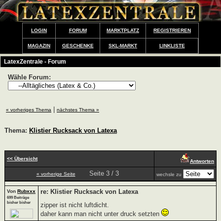
LOGIN
FORUM
MARKTPLATZ
REGISTRIEREN
MAGAZIN
GESCHENKE
SKL-MARKT
LINKLISTE
LatexZentrale - Forum
Wähle Forum:
|
« vorheriges Thema
nächstes Thema »
Thema:
Klistier Rucksack von Latexa
<< Übersicht
Antworten
Seite 3 / 3
« vorherige Seite
wechsle zu
re: Klistier Rucksack von Latexa
Von
Rubxxx
699 Beiträge
bisher bisher
zipper ist nicht luftdicht.
daher kann man nicht unter druck setzten