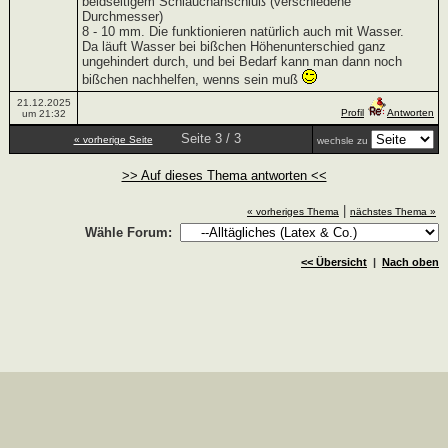
beidseitigem Schlauchanschluß (verschiedene
Durchmesser)
8 - 10 mm. Die funktionieren natürlich auch mit Wasser.
Da läuft Wasser bei bißchen Höhenunterschied ganz
ungehindert durch, und bei Bedarf kann man dann noch
bißchen nachhelfen, wenns sein muß
21.12.2025
Profil
Antworten
um 21:32
Seite 3 / 3
« vorherige Seite
wechsle zu
>> Auf dieses Thema antworten <<
|
« vorheriges Thema
nächstes Thema »
Wähle Forum:
<< Übersicht
|
Nach oben