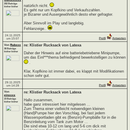
202 Beiträge
natürlich nicht.
bisher bisher
Es geht nur um Kopfkino und Verkaufszahlen.
je Bizarrer und Ausergewöhnlich desto eher gefragter.
Aber Sinnvoll im Play und langlebig.
Fehlanzeige..
24.11.2025
Profil
Antworten
um 15:07
re: Klistier Rucksack von Latexa
Von
Rubxxx
38 Beiträge
bisher bisher
Daher der Hinweis auf eine batteriebetriebene Minipumpe,
um das Einl***thema befriedigend bewerkstelligen zu können
.
Klar, Kopfkino ist immer dabei, es klappt mit Modifikationen
schon sehr gut.
29.11.2025
Profil
Antworten
um 14:28
Von
re: Klistier Rucksack von Latexa
einxxxx
23 Beiträge
Hallo zusammen,
bisher bisher
habe ganz intressiert hier mitgelesen ...
Zum Thema einer vielleicht notwendigen kleinen
(Hand)Pumpe hier den Vorschlag, bei fast jedem
Wassersportladen gibt es (Benzin)-Pumpbälle für in die
Benzinleitung vom Tank zum Motor ...
Die sind etwa 10-12 cm lang und 5-6 cm dick mit