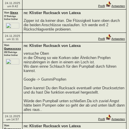
24.11.2025
Profil
Antworten
um 9:42
re: Klistier Rucksack von Latexa
Von
Siexx
37 Beiträge
bisher bisher
Zipper ist da keiner dran. Die Flüssigkeit kann oben durch
die beiden Anschlüsse rauslaufen. Ich werde evtl 2
Rückschlagventile probieren.
24.11.2025
Profil
Antworten
um 11:11
Von
re: Klistier Rucksack von Latexa
Gumxxxxxx
202 Beiträge
versuche Oben
bisher bisher
in die Öfnung so wie Korken oder Ähnlichen Propfen
reinzubringen in dem in einem ein Loch ist.
Wo dann einne Schlauch für den Pumpball durch führen
kannst.
Google -> GummiPropfen
Dann kannst Du den Rucksack eventuell unter Drucksetzten
und du hast Die funktion eventuel hergestellt.
Würde den Pumpball unten schließen.Da ich zuviel Angst
hätte beim Pumpen oder so geht der ab und unten läuft dann
alles raus..
24.11.2025
Profil
Antworten
um 14:57
Von
re: Klistier Rucksack von Latexa
Gumxxxxxx