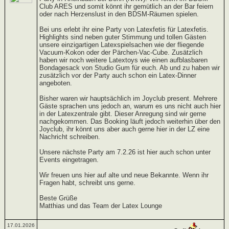
Club ARES und somit könnt ihr gemütlich an der Bar feiern
oder nach Herzenslust in den BDSM-Räumen spielen.
Bei uns erlebt ihr eine Party von Latexfetis für Latexfetis.
Highlights sind neben guter Stimmung und tollen Gästen
unsere einzigartigen Latexspielsachen wie der fliegende
Vacuum-Kokon oder der Pärchen-Vac-Cube. Zusätzlich
haben wir noch weitere Latextoys wie einen aufblasbaren
Bondagesack von Studio Gum für euch. Ab und zu haben wir
zusätzlich vor der Party auch schon ein Latex-Dinner
angeboten.
Bisher waren wir hauptsächlich im Joyclub present. Mehrere
Gäste sprachen uns jedoch an, warum es uns nicht auch hier
in der Latexzentrale gibt. Dieser Anregung sind wir gerne
nachgekommen. Das Booking läuft jedoch weiterhin über den
Joyclub, ihr könnt uns aber auch gerne hier in der LZ eine
Nachricht schreiben.
Unsere nächste Party am 7.2.26 ist hier auch schon unter
Events eingetragen.
Wir freuen uns hier auf alte und neue Bekannte. Wenn ihr
Fragen habt, schreibt uns gerne.
Beste Grüße
Matthias und das Team der Latex Lounge
17.01.2026