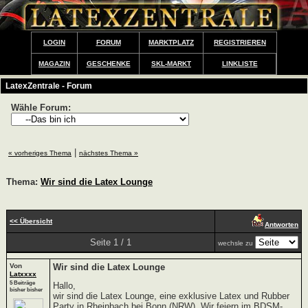
LOGIN
FORUM
MARKTPLATZ
REGISTRIEREN
MAGAZIN
GESCHENKE
SKL-MARKT
LINKLISTE
LatexZentrale - Forum
Wähle Forum:
|
« vorheriges Thema
nächstes Thema »
Thema:
Wir sind die Latex Lounge
<< Übersicht
Antworten
Seite 1 / 1
wechsle zu
Von
Wir sind die Latex Lounge
Latxxxx
5 Beiträge
Hallo,
bisher bisher
wir sind die Latex Lounge, eine exklusive Latex und Rubber
Party in Rheinbach bei Bonn (NRW). Wir feiern im BDSM-