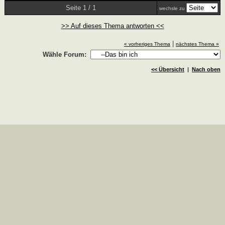
Seite 1 / 1
wechsle zu
>> Auf dieses Thema antworten <<
|
« vorheriges Thema
nächstes Thema »
Wähle Forum:
<< Übersicht
|
Nach oben
Copyright © 2008-2026 deeLINE GmbH, Deutschland.Alle
Rechte vorbehalten |
Impressum