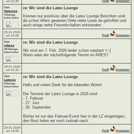
Profil
Antworten
um 11:35
Von
re: Wir sind die Latex Lounge
Swexxxx
4 Beiträge
Können nur positives über die Latex Lounge Berichten sind
bisher bisher
da schon öfters gewesen.Viele nette Leute da getroffen und
auch einige nette Freundschaften entstanden
25.01.2026
Profil
Antworten
um 14:49
Von
re: Wir sind die Latex Lounge
rebxxx
297 Beiträge
Wir sind am 7. Feb. 2026 leider schon verplant >:-[ .
bisher bisher
Wann wäre der nächstfolgende Termin im ARES?
28.01.2026
Profil
Antworten
um 11:32
Von
re: Wir sind die Latex Lounge
Latxxxx
5 Beiträge
Hallo und vielen Dank für die lobenden Worte!
bisher bisher
Die Termine der Latex Lounge in 2026 sind:
- 7. Februar
- 27. Juni
- 26. September
Bisher ist nur das Februar-Event hier in der LZ eingetragen,
den Rest holen wir noch zeitnah nach.
28.01.2026
Profil
Antworten
um 12:06