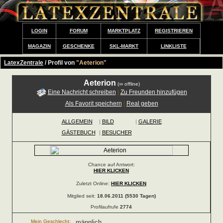
LOGIN
FORUM
MARKTPLATZ
REGISTRIEREN
MAGAZIN
GESCHENKE
SKL-MARKT
LINKLISTE
LatexZentrale
/ Profil von
"Aeterion"
Aeterion
(
offline)
Eine Nachricht schreiben
|
Zu Freunden hinzufügen
Als Favorit speichern
|
Real geben
ALLGEMEIN
|
BILD
|
GALERIE
GÄSTEBUCH
|
BESUCHER
Chance auf Antwort:
HIER KLICKEN
Zuletzt Online:
HIER KLICKEN
Mitglied seit:
18.06.2011 (5530 Tagen)
Profilaufrufe
2774
Mein Geschlecht:
männlich