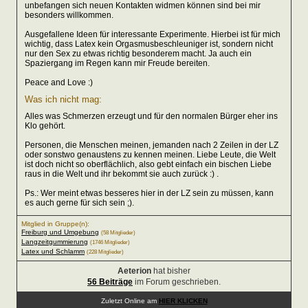
unbefangen sich neuen Kontakten widmen können sind bei mir
besonders willkommen.
Ausgefallene Ideen für interessante Experimente. Hierbei ist für mich
wichtig, dass Latex kein Orgasmusbeschleuniger ist, sondern nicht
nur den Sex zu etwas richtig besonderem macht. Ja auch ein
Spaziergang im Regen kann mir Freude bereiten.
Peace and Love :)
Was ich nicht mag:
Alles was Schmerzen erzeugt und für den normalen Bürger eher ins
Klo gehört.
Personen, die Menschen meinen, jemanden nach 2 Zeilen in der LZ
oder sonstwo genaustens zu kennen meinen. Liebe Leute, die Welt
ist doch nicht so oberflächlich, also gebt einfach ein bischen Liebe
raus in die Welt und ihr bekommt sie auch zurück :) .
Ps.: Wer meint etwas besseres hier in der LZ sein zu müssen, kann
es auch gerne für sich sein ;).
Mitglied in Gruppe(n):
Freiburg und Umgebung
(58 Mitglieder)
Langzeitgummierung
(1746 Mitglieder)
Latex und Schlamm
(228 Mitglieder)
Aeterion
hat bisher
56 Beiträge
im Forum geschrieben.
Zuletzt Online am
HIER KLICKEN