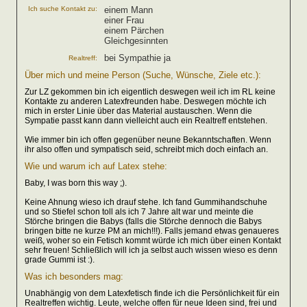
Ich suche Kontakt zu:
einem Mann
einer Frau
einem Pärchen
Gleichgesinnten
bei Sympathie ja
Realtreff:
Über mich und meine Person (Suche, Wünsche, Ziele etc.):
Zur LZ gekommen bin ich eigentlich deswegen weil ich im RL keine
Kontakte zu anderen Latexfreunden habe. Deswegen möchte ich
mich in erster Linie über das Material austauschen. Wenn die
Sympatie passt kann dann vielleicht auch ein Realtreff entstehen.
Wie immer bin ich offen gegenüber neune Bekanntschaften. Wenn
ihr also offen und sympatisch seid, schreibt mich doch einfach an.
Wie und warum ich auf Latex stehe:
Baby, I was born this way ;).
Keine Ahnung wieso ich drauf stehe. Ich fand Gummihandschuhe
und so Stiefel schon toll als ich 7 Jahre alt war und meinte die
Störche bringen die Babys (falls die Störche dennoch die Babys
bringen bitte ne kurze PM an mich!!!). Falls jemand etwas genaueres
weiß, woher so ein Fetisch kommt würde ich mich über einen Kontakt
sehr freuen! Schließlich will ich ja selbst auch wissen wieso es denn
grade Gummi ist :).
Was ich besonders mag:
Unabhängig von dem Latexfetisch finde ich die Persönlichkeit für ein
Realtreffen wichtig. Leute, welche offen für neue Ideen sind, frei und