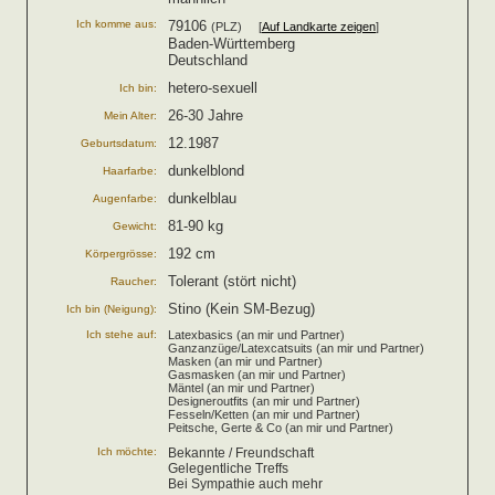
Ich komme aus:
79106
(PLZ) [
Auf Landkarte zeigen
]
Baden-Württemberg
Deutschland
hetero-sexuell
Ich bin:
26-30 Jahre
Mein Alter:
12.1987
Geburtsdatum:
dunkelblond
Haarfarbe:
dunkelblau
Augenfarbe:
81-90 kg
Gewicht:
192 cm
Körpergrösse:
Tolerant (stört nicht)
Raucher:
Stino (Kein SM-Bezug)
Ich bin (Neigung):
Ich stehe auf:
Latexbasics (an mir und Partner)
Ganzanzüge/Latexcatsuits (an mir und Partner)
Masken (an mir und Partner)
Gasmasken (an mir und Partner)
Mäntel (an mir und Partner)
Designeroutfits (an mir und Partner)
Fesseln/Ketten (an mir und Partner)
Peitsche, Gerte & Co (an mir und Partner)
Ich möchte:
Bekannte / Freundschaft
Gelegentliche Treffs
Bei Sympathie auch mehr