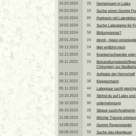
24.03.2024
28
Gemeinsam in Latex
05.03.2024
10
Suche einen Gummi Fr
03.03.2024
85
Partnerin mit Latexfeti
18.02.2024
01
Suche Latexdame für F
10.02.2024
58
Bildungsreise?
29.01.2024
24
devot-, maso-veranlagte
26.12.2023
24
Wer entführt mich
12.12.2023
31
Krankenschwester oder 
26.11.2023
24
Behandlungsbedürftiger 
Chirurgen) zur Akutbeh
26.11.2023
21
Aufgabe der Herrschaft
09.11.2023
38
Kleppermann
05.11.2023
44
Latexpaar sucht gleic
23.10.2023
90
Stehst du auf Latex un
18.10.2023
90
unternehmung
06.10.2023
28
Sklave sucht Analherrin
21.08.2023
55
Möchte Träume erleben.
14.08.2023
48
Gummi Regenmantel
09.08.2023
55
Suche das Abenteuer