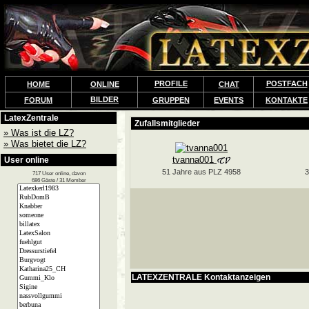
PROFILE
POSTFACH
HOME
ONLINE
CHAT
BILDER
FORUM
GRUPPEN
EVENTS
KONTAKTE
LatexZentrale
» Was ist die LZ?
» Was bietet die LZ?
User online
717 User online, davon
686 Gäste / 31 Member
LATEXZENTRALE Kontaktanzeigen