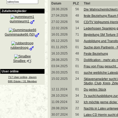
Datum
PLZ
Titel
28.06.2026
56
Die Wahrscheinlichkeit is
Zufallsmitglieder
27.04.2026
48
feste Beziehung Raum 
gummiwurm1
27.02.2026
56
CD/TV Vollgummi-Herrin 
22.02.2026
14
Lederhosen Spanking g
16.01.2026
71
Gummimaske66 (50)
Begleitung SM Torture S
05.12.2025
50
Ausbildung und Transfo
01.11.2025
01
Suche dom Partnerin - 
rubberdroog
16.10.2025
48
Feste Beziehung
28.08.2025
75
Dollification - mehr als
SinaBee
03.04.2025
01
Frau von Frau gesucht..
User online
26.03.2025
01
suche weibliche Latex
717 User online, davon
15.02.2025
24
Sklavenanwärter sucht i
686 Gäste / 31 Member
Studio, Club, Kreis, Zirk
12.11.2024
01
Du geiles Stück
28.10.2024
34
Tv sucht Ausbildung zur
11.09.2024
32
Ich möchte gerne dicke 
28.08.2024
22
Nachts in Latex unterw
30.07.2024
56
Latex CD Herrin sucht 