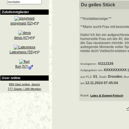
Du geiles Stück
Zufallsmitglieder
**Kontaktanzeige:**
sissymaid (52)
**Mann sucht Frau mit beson
Hallo! Ich bin ein aufgeschlos
deva (47)
humorvolle Frau um die 40, die 
die Sau rauslassen möchte. I
aufregende Momente voller Spi
melde dich! Vielleicht erleben
Latexmexx (55)
41112226
Anzeigennr.:
fluri (57)
XXXXXXXXXX
[
Aufgegeben von
01
,
Dresden
,
aus
PLZ:
Stadt:
Bun
User online
12.11.2024 07:45:04
am
966 User online, davon
777 Gäste / 189 Member
Rubrik:
Latex & Gummi-Fetisch
-