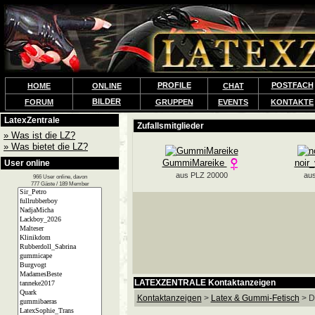
PROFILE
POSTFACH
HOME
ONLINE
CHAT
BILDER
FORUM
GRUPPEN
EVENTS
KONTAKTE
LatexZentrale
» Was ist die LZ?
» Was bietet die LZ?
User online
966 User online, davon
777 Gäste / 189 Member
LATEXZENTRALE Kontaktanzeigen
Kontaktanzeigen
>
Latex & Gummi-Fetisch
> D