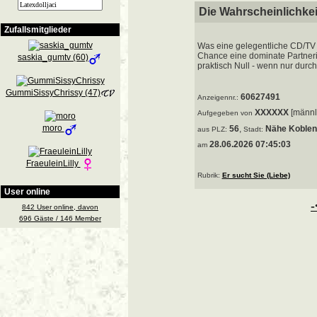
Die Wahrscheinlichkeit 
Zufallsmitglieder
Was eine gelegentliche CD/TV 
Chance eine dominate Partnerin
saskia_gumtv (60)
praktisch Null - wenn nur durch 
GummiSissyChrissy (47)
60627491
Anzeigennr.:
XXXXXX
[männl
Aufgegeben von
moro
56
,
Nähe Koblen
aus
PLZ:
Stadt:
28.06.2026 07:45:03
am
FraeuleinLilly
Rubrik:
Er sucht Sie (Liebe)
User online
-
842 User online, davon
696 Gäste / 146 Member