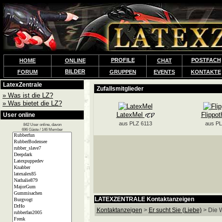
PROFILE
POSTFACH
HOME
ONLINE
CHAT
BILDER
FORUM
GRUPPEN
EVENTS
KONTAKTE
LatexZentrale
» Was ist die LZ?
» Was bietet die LZ?
User online
842 User online, davon
696 Gäste / 146 Member
LATEXZENTRALE Kontaktanzeigen
Kontaktanzeigen
>
Er sucht Sie (Liebe)
> Die Wa