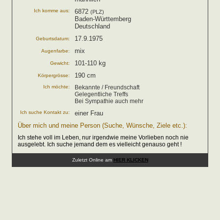
Ich komme aus:
6872
(PLZ)
Baden-Württemberg
Deutschland
17.9.1975
Geburtsdatum:
mix
Augenfarbe:
101-110 kg
Gewicht:
190 cm
Körpergrösse:
Ich möchte:
Bekannte / Freundschaft
Gelegentliche Treffs
Bei Sympathie auch mehr
Ich suche Kontakt zu:
einer Frau
Über mich und meine Person (Suche, Wünsche, Ziele etc.):
Ich stehe voll im Leben, nur irgendwie meine Vorlieben noch nie
ausgelebt. Ich suche jemand dem es vielleicht genauso geht !
Zuletzt Online am
HIER KLICKEN