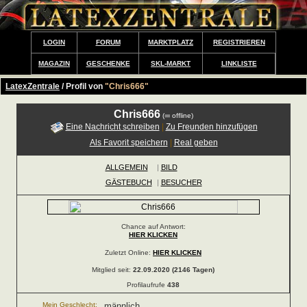
LOGIN
FORUM
MARKTPLATZ
REGISTRIEREN
MAGAZIN
GESCHENKE
SKL-MARKT
LINKLISTE
LatexZentrale
/ Profil von
"Chris666"
Chris666
(
offline)
Eine Nachricht schreiben
|
Zu Freunden hinzufügen
Als Favorit speichern
|
Real geben
ALLGEMEIN
|
BILD
GÄSTEBUCH
|
BESUCHER
Chance auf Antwort:
HIER KLICKEN
Zuletzt Online:
HIER KLICKEN
Mitglied seit:
22.09.2020 (2146 Tagen)
Profilaufrufe
438
Mein Geschlecht:
männlich