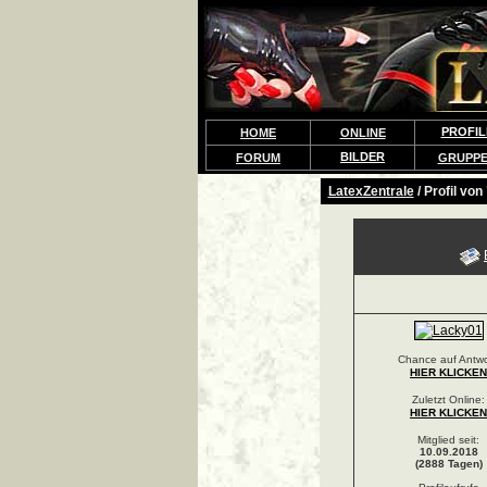
PROFIL
HOME
ONLINE
BILDER
FORUM
GRUPP
LatexZentrale
/ Profil von
Chance auf Antwo
HIER KLICKEN
Zuletzt Online:
HIER KLICKEN
Mitglied seit:
10.09.2018
(2888 Tagen)