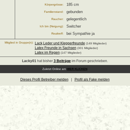
185 cm
Körpergrösse:
gebunden
Familienstand:
gelegentlich
Raucher:
Switcher
Ich bin (Neigung):
bei Sympathie ja
Realtreff:
Mitglied in Gruppe(n):
Lack,Leder und Klepperfreunde
(149 Mitglieder)
Latex Freunde in Sachsen
(301 Mitglieder)
Latex im Regen
(147 Mitglieder)
Lacky01
hat bisher
3 Beiträge
im Forum geschrieben.
Zuletzt Online am
HIER KLICKEN
Dieses Profil Betreiber melden
|
Profil als Fake melden