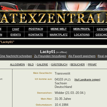
E
POSTFACH
MEINE WELT
MEIN PROFIL
CHAT
GESCH
EN
EVENTS
KONTAKTE
MARKTPLATZ
LOCATIONS
GESCHI
"Lacky01"
Lacky01
(
offline)
Eine Nachricht schreiben
|
Zu Freunden hinzufügen
|
Als Favorit speichern
|
Real g
ALLGEMEIN
|
BILD
|
GALERIE
|
GÄSTEBUCH
|
BESUCHER
|
PRIVAT
Mein Geschlecht:
Transvestit
rt:
Ich komme aus:
04103
(PLZ) [
Auf Landkarte zeigen
]
Sachsen
Deutschland
Widder (21.03.-20.04.)
Sternzeichen:
31-35 Jahre
Mein Alter:
10.4.1984
Geburtsdatum: