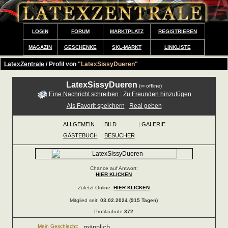
LOGIN
FORUM
MARKTPLATZ
REGISTRIEREN
MAGAZIN
GESCHENKE
SKL-MARKT
LINKLISTE
LatexZentrale
/ Profil von
"LatexSissyDueren"
LatexSissyDueren
(
offline)
Eine Nachricht schreiben
|
Zu Freunden hinzufügen
Als Favorit speichern
|
Real geben
ALLGEMEIN
|
BILD
|
GALERIE
GÄSTEBUCH
|
BESUCHER
Chance auf Antwort:
HIER KLICKEN
Zuletzt Online:
HIER KLICKEN
Mitglied seit:
03.02.2024 (915 Tagen)
Profilaufrufe
372
Mein Geschlecht:
männlich