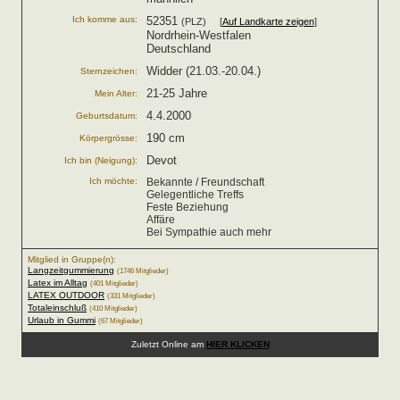
Ich komme aus:
52351
(PLZ) [
Auf Landkarte zeigen
]
Nordrhein-Westfalen
Deutschland
Widder (21.03.-20.04.)
Sternzeichen:
21-25 Jahre
Mein Alter:
4.4.2000
Geburtsdatum:
190 cm
Körpergrösse:
Devot
Ich bin (Neigung):
Ich möchte:
Bekannte / Freundschaft
Gelegentliche Treffs
Feste Beziehung
Affäre
Bei Sympathie auch mehr
Mitglied in Gruppe(n):
Langzeitgummierung
(1746 Mitglieder)
Latex im Alltag
(401 Mitglieder)
LATEX OUTDOOR
(331 Mitglieder)
Totaleinschluß
(410 Mitglieder)
Urlaub in Gummi
(67 Mitglieder)
Zuletzt Online am
HIER KLICKEN