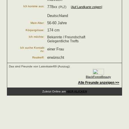
Ich komme aus:
778xx
(PLZ) [
Auf Landkarte zeigen
]
Deutschland
56-60 Jahre
Mein Alter:
174 cm
Körpergrösse:
Ich möchte:
Bekannte / Freundschaft
Gelegentliche Treffs
Ich suche Kontakt
einer Frau
zu:
erwünscht
Realtreff:
Das sind Freunde von Latexkater69 (Auszug):
BlackForestBeauty
Alle Freunde anzeigen >>
Zuletzt Online am
HIER KLICKEN