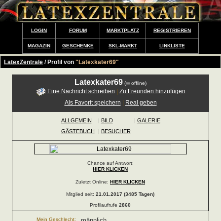
LOGIN
FORUM
MARKTPLATZ
REGISTRIEREN
MAGAZIN
GESCHENKE
SKL-MARKT
LINKLISTE
LatexZentrale
/ Profil von
"Latexkater69"
Latexkater69
(
offline)
Eine Nachricht schreiben
|
Zu Freunden hinzufügen
Als Favorit speichern
|
Real geben
ALLGEMEIN
|
BILD
|
GALERIE
GÄSTEBUCH
|
BESUCHER
Chance auf Antwort:
HIER KLICKEN
Zuletzt Online:
HIER KLICKEN
Mitglied seit:
21.01.2017 (3485 Tagen)
Profilaufrufe
2860
Mein Geschlecht:
männlich