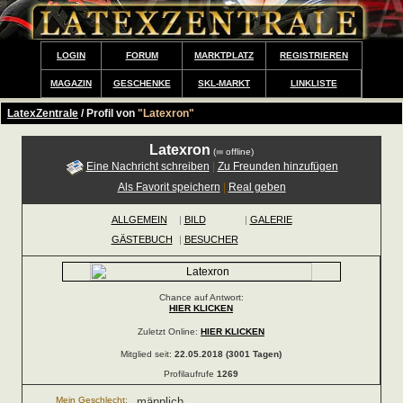
LOGIN
FORUM
MARKTPLATZ
REGISTRIEREN
MAGAZIN
GESCHENKE
SKL-MARKT
LINKLISTE
LatexZentrale
/ Profil von
"Latexron"
Latexron
(
offline)
Eine Nachricht schreiben
|
Zu Freunden hinzufügen
Als Favorit speichern
|
Real geben
ALLGEMEIN
|
BILD
|
GALERIE
GÄSTEBUCH
|
BESUCHER
Chance auf Antwort:
HIER KLICKEN
Zuletzt Online:
HIER KLICKEN
Mitglied seit:
22.05.2018 (3001 Tagen)
Profilaufrufe
1269
Mein Geschlecht:
männlich