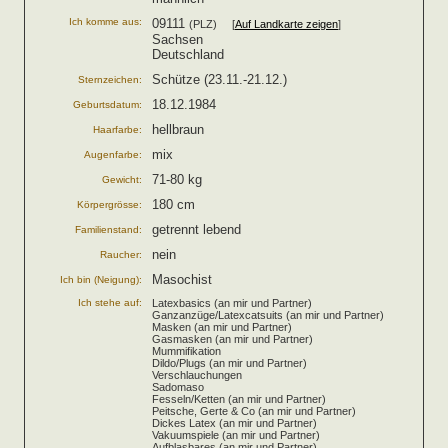
Ich komme aus:
09111
(PLZ) [
Auf Landkarte zeigen
]
Sachsen
Deutschland
Schütze (23.11.-21.12.)
Sternzeichen:
18.12.1984
Geburtsdatum:
hellbraun
Haarfarbe:
mix
Augenfarbe:
71-80 kg
Gewicht:
180 cm
Körpergrösse:
getrennt lebend
Familienstand:
nein
Raucher:
Masochist
Ich bin (Neigung):
Ich stehe auf:
Latexbasics (an mir und Partner)
Ganzanzüge/Latexcatsuits (an mir und Partner)
Masken (an mir und Partner)
Gasmasken (an mir und Partner)
Mummifikation
Dildo/Plugs (an mir und Partner)
Verschlauchungen
Sadomaso
Fesseln/Ketten (an mir und Partner)
Peitsche, Gerte & Co (an mir und Partner)
Dickes Latex (an mir und Partner)
Vakuumspiele (an mir und Partner)
Aufblasbares (an mir und Partner)