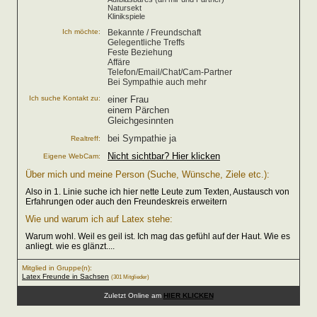
Natursekt
Klinikspiele
Ich möchte:
Bekannte / Freundschaft
Gelegentliche Treffs
Feste Beziehung
Affäre
Telefon/Email/Chat/Cam-Partner
Bei Sympathie auch mehr
Ich suche Kontakt zu:
einer Frau
einem Pärchen
Gleichgesinnten
bei Sympathie ja
Realtreff:
Nicht sichtbar? Hier klicken
Eigene WebCam:
Über mich und meine Person (Suche, Wünsche, Ziele etc.):
Also in 1. Linie suche ich hier nette Leute zum Texten, Austausch von
Erfahrungen oder auch den Freundeskreis erweitern
Wie und warum ich auf Latex stehe:
Warum wohl. Weil es geil ist. Ich mag das gefühl auf der Haut. Wie es
anliegt. wie es glänzt....
Mitglied in Gruppe(n):
Latex Freunde in Sachsen
(301 Mitglieder)
Zuletzt Online am
HIER KLICKEN