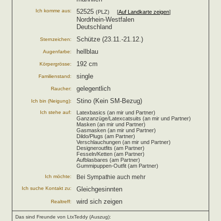
Ich komme aus:
52525
(PLZ) [
Auf Landkarte zeigen
]
Nordrhein-Westfalen
Deutschland
Schütze (23.11.-21.12.)
Sternzeichen:
hellblau
Augenfarbe:
192 cm
Körpergrösse:
single
Familienstand:
gelegentlich
Raucher:
Stino (Kein SM-Bezug)
Ich bin (Neigung):
Ich stehe auf:
Latexbasics (an mir und Partner)
Ganzanzüge/Latexcatsuits (an mir und Partner)
Masken (an mir und Partner)
Gasmasken (an mir und Partner)
Dildo/Plugs (am Partner)
Verschlauchungen (an mir und Partner)
Designeroutfits (am Partner)
Fesseln/Ketten (am Partner)
Aufblasbares (am Partner)
Gummipuppen-Outfit (am Partner)
Ich möchte:
Bei Sympathie auch mehr
Ich suche Kontakt zu:
Gleichgesinnten
wird sich zeigen
Realtreff:
Das sind Freunde von LtxTeddy (Auszug):