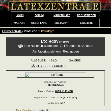
LOGIN
FORUM
MARKTPLATZ
REGISTRIEREN
MAGAZIN
GESCHENKE
SKL-MARKT
LINKLISTE
LatexZentrale
/ Profil von
"LtxTeddy"
LtxTeddy
(
offline)
Eine Nachricht schreiben
|
Zu Freunden hinzufügen
Als Favorit speichern
|
Real geben
ALLGEMEIN
|
BILD
|
GALERIE
GÄSTEBUCH
|
BESUCHER
Chance auf Antwort:
HIER KLICKEN
Zuletzt Online:
HIER KLICKEN
Mitglied seit:
03.01.2026 (217 Tagen)
Profilaufrufe
597
Mein Geschlecht:
männlich