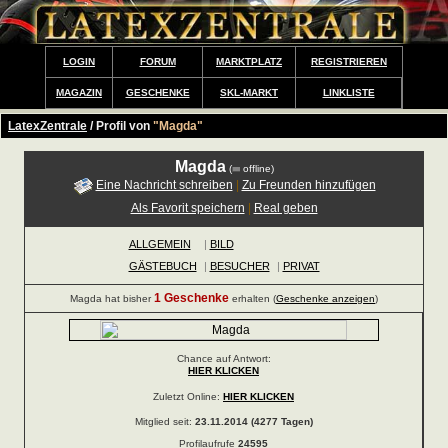
LOGIN
FORUM
MARKTPLATZ
REGISTRIEREN
MAGAZIN
GESCHENKE
SKL-MARKT
LINKLISTE
LatexZentrale
/ Profil von
"Magda"
Magda
(
offline)
Eine Nachricht schreiben
|
Zu Freunden hinzufügen
Als Favorit speichern
|
Real geben
ALLGEMEIN
|
BILD
GÄSTEBUCH
|
BESUCHER
|
PRIVAT
1 Geschenke
Magda hat bisher
erhalten (
Geschenke anzeigen
)
Chance auf Antwort:
HIER KLICKEN
Zuletzt Online:
HIER KLICKEN
Mitglied seit:
23.11.2014 (4277 Tagen)
Profilaufrufe
24595