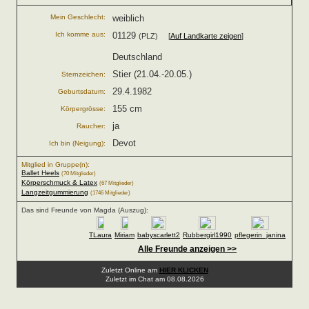
Mein Geschlecht:
weiblich
Ich komme aus:
01129
(PLZ) [
Auf Landkarte zeigen
]
Deutschland
Stier (21.04.-20.05.)
Sternzeichen:
29.4.1982
Geburtsdatum:
155 cm
Körpergrösse:
ja
Raucher:
Devot
Ich bin (Neigung):
Mitglied in Gruppe(n):
Ballet Heels
(70 Mitglieder)
Körperschmuck & Latex
(67 Mitglieder)
Langzeitgummierung
(1746 Mitglieder)
Das sind Freunde von Magda (Auszug):
TLaura
Miriam
babyscarlett2
Rubbergirl1990
pflegerin_janina
Alle Freunde anzeigen >>
Zuletzt Online am
HIER KLICKEN
Zuletzt im Chat am 08.08.2026