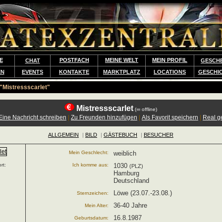
E
POSTFACH
MEINE WELT
MEIN PROFIL
CHAT
GESCH
EN
EVENTS
KONTAKTE
MARKTPLATZ
LOCATIONS
GESCHI
"Mistressscarlet"
Mistressscarlet
(
offline)
Eine Nachricht schreiben
|
Zu Freunden hinzufügen
|
Als Favorit speichern
|
Real g
ALLGEMEIN
|
BILD
|
GÄSTEBUCH
|
BESUCHER
Mein Geschlecht:
weiblich
rt:
Ich komme aus:
1030
(PLZ)
Hamburg
Deutschland
Löwe (23.07.-23.08.)
Sternzeichen:
36-40 Jahre
Mein Alter:
16.8.1987
Geburtsdatum: