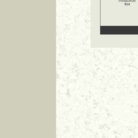
Profilaufrufe
914