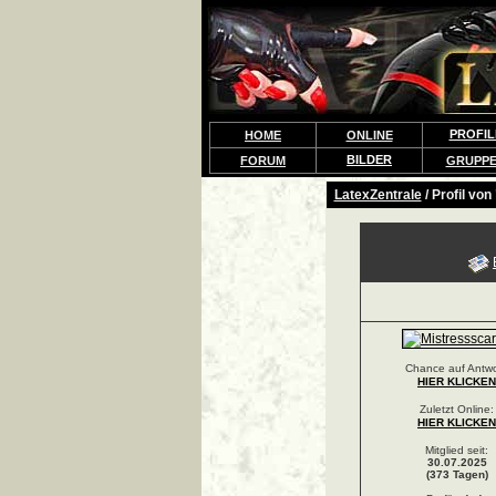
PROFIL
HOME
ONLINE
BILDER
FORUM
GRUPP
LatexZentrale
/ Profil von
Chance auf Antwo
HIER KLICKEN
Zuletzt Online:
HIER KLICKEN
Mitglied seit:
30.07.2025
(373 Tagen)