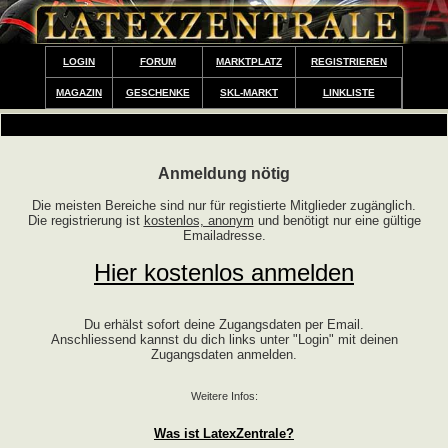
LOGIN
FORUM
MARKTPLATZ
REGISTRIEREN
MAGAZIN
GESCHENKE
SKL-MARKT
LINKLISTE
Anmeldung nötig
Die meisten Bereiche sind nur für registierte Mitglieder zugänglich.
Die registrierung ist
kostenlos, anonym
und benötigt nur eine gültige
Emailadresse.
Hier kostenlos anmelden
Du erhälst sofort deine Zugangsdaten per Email.
Anschliessend kannst du dich links unter "Login" mit deinen
Zugangsdaten anmelden.
Weitere Infos:
Was ist LatexZentrale?