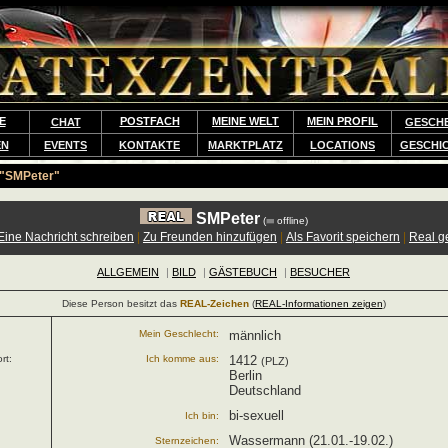
E
POSTFACH
MEINE WELT
MEIN PROFIL
CHAT
GESCH
EN
EVENTS
KONTAKTE
MARKTPLATZ
LOCATIONS
GESCHI
"SMPeter"
SMPeter
(
offline)
Eine Nachricht schreiben
|
Zu Freunden hinzufügen
|
Als Favorit speichern
|
Real g
ALLGEMEIN
|
BILD
|
GÄSTEBUCH
|
BESUCHER
Diese Person besitzt das
REAL-Zeichen
(
REAL-Informationen zeigen
)
Mein Geschlecht:
männlich
rt:
Ich komme aus:
1412
(PLZ)
Berlin
Deutschland
bi-sexuell
Ich bin:
Wassermann (21.01.-19.02.)
Sternzeichen: