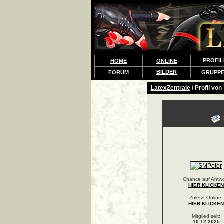
PROFIL
HOME
ONLINE
BILDER
FORUM
GRUPP
LatexZentrale
/ Profil von
Chance auf Antwo
HIER KLICKEN
Zuletzt Online:
HIER KLICKEN
Mitglied seit:
10.12.2025