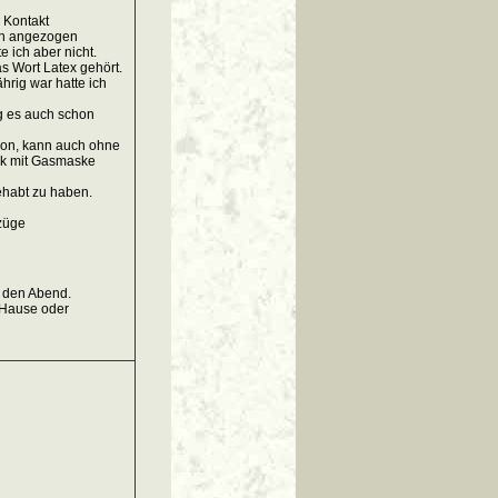
 Kontakt
ch angezogen
 ich aber nicht.
s Wort Latex gehört.
ährig war hatte ich
og es auch schon
chon, kann auch ohne
ak mit Gasmaske
ehabt zu haben.
züge
f den Abend.
u Hause oder