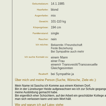
14.1.1985
Geburtsdatum:
blond
Haarfarbe:
mix
Augenfarbe:
101-110 kg
Gewicht:
194 cm
Körpergrösse:
single
Familienstand:
nein
Raucher:
Ich möchte:
Bekannte / Freundschaft
Feste Beziehung
Bei Sympathie auch mehr
Ich suche Kontakt zu:
einem Mann
einer Frau
einem/r Transvestit/Transsexuelle
Gleichgesinnten
bei Sympathie ja
Realtreff:
Über mich und meine Person (Suche, Wünsche, Ziele etc.):
Mein Name ist Sascha ich Komme aus einem Kleinen Dorf,
Bin in der Lüneburger Heide aufgewachsen wo ich zur Schule gegang
meine Ausbildung gemacht habe.
Bin eigentlich eher Schüchtern, auf der Arbeit ein geschätzter Kollege
man sich verlassen kann und sein Wort hält.
Wie und warum ich auf Latex stehe: