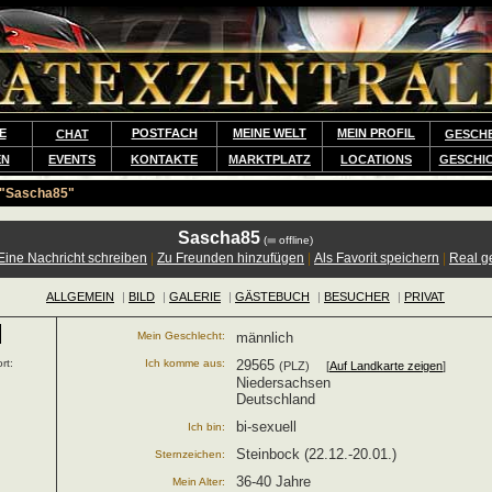
E
POSTFACH
MEINE WELT
MEIN PROFIL
CHAT
GESCH
EN
EVENTS
KONTAKTE
MARKTPLATZ
LOCATIONS
GESCHI
"Sascha85"
Sascha85
(
offline)
Eine Nachricht schreiben
|
Zu Freunden hinzufügen
|
Als Favorit speichern
|
Real g
ALLGEMEIN
|
BILD
|
GALERIE
|
GÄSTEBUCH
|
BESUCHER
|
PRIVAT
Mein Geschlecht:
männlich
rt:
Ich komme aus:
29565
(PLZ) [
Auf Landkarte zeigen
]
Niedersachsen
Deutschland
bi-sexuell
Ich bin:
Steinbock (22.12.-20.01.)
Sternzeichen:
36-40 Jahre
Mein Alter: