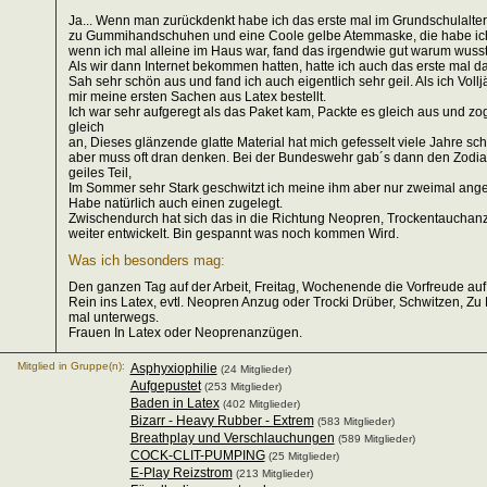
Ja... Wenn man zurückdenkt habe ich das erste mal im Grundschulalter
zu Gummihandschuhen und eine Coole gelbe Atemmaske, die habe i
wenn ich mal alleine im Haus war, fand das irgendwie gut warum wusste
Als wir dann Internet bekommen hatten, hatte ich auch das erste mal da
Sah sehr schön aus und fand ich auch eigentlich sehr geil. Als ich Vollj
mir meine ersten Sachen aus Latex bestellt.
Ich war sehr aufgeregt als das Paket kam, Packte es gleich aus und z
gleich
an, Dieses glänzende glatte Material hat mich gefesselt viele Jahre s
aber muss oft dran denken. Bei der Bundeswehr gab´s dann den Zodi
geiles Teil,
Im Sommer sehr Stark geschwitzt ich meine ihm aber nur zweimal ang
Habe natürlich auch einen zugelegt.
Zwischendurch hat sich das in die Richtung Neopren, Trockentauchan
weiter entwickelt. Bin gespannt was noch kommen Wird.
Was ich besonders mag:
Den ganzen Tag auf der Arbeit, Freitag, Wochenende die Vorfreude au
Rein ins Latex, evtl. Neopren Anzug oder Trocki Drüber, Schwitzen, Z
mal unterwegs.
Frauen In Latex oder Neoprenanzügen.
Mitglied in Gruppe(n):
Asphyxiophilie
(24 Mitglieder)
Aufgepustet
(253 Mitglieder)
Baden in Latex
(402 Mitglieder)
Bizarr - Heavy Rubber - Extrem
(583 Mitglieder)
Breathplay und Verschlauchungen
(589 Mitglieder)
COCK-CLIT-PUMPING
(25 Mitglieder)
E-Play Reizstrom
(213 Mitglieder)