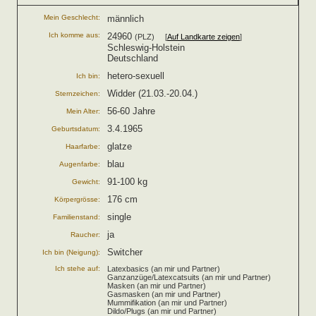
Mein Geschlecht:
männlich
Ich komme aus:
24960
(PLZ) [
Auf Landkarte zeigen
]
Schleswig-Holstein
Deutschland
hetero-sexuell
Ich bin:
Widder (21.03.-20.04.)
Sternzeichen:
56-60 Jahre
Mein Alter:
3.4.1965
Geburtsdatum:
glatze
Haarfarbe:
blau
Augenfarbe:
91-100 kg
Gewicht:
176 cm
Körpergrösse:
single
Familienstand:
ja
Raucher:
Switcher
Ich bin (Neigung):
Ich stehe auf:
Latexbasics (an mir und Partner)
Ganzanzüge/Latexcatsuits (an mir und Partner)
Masken (an mir und Partner)
Gasmasken (an mir und Partner)
Mummifikation (an mir und Partner)
Dildo/Plugs (an mir und Partner)