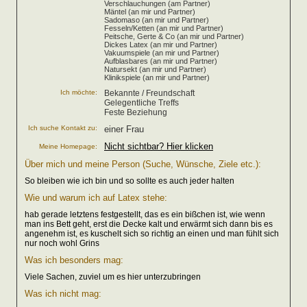
Verschlauchungen (am Partner)
Mäntel (an mir und Partner)
Sadomaso (an mir und Partner)
Fesseln/Ketten (an mir und Partner)
Peitsche, Gerte & Co (an mir und Partner)
Dickes Latex (an mir und Partner)
Vakuumspiele (an mir und Partner)
Aufblasbares (an mir und Partner)
Natursekt (an mir und Partner)
Klinikspiele (an mir und Partner)
Ich möchte:
Bekannte / Freundschaft
Gelegentliche Treffs
Feste Beziehung
Ich suche Kontakt zu:
einer Frau
Nicht sichtbar? Hier klicken
Meine Homepage:
Über mich und meine Person (Suche, Wünsche, Ziele etc.):
So bleiben wie ich bin und so sollte es auch jeder halten
Wie und warum ich auf Latex stehe:
hab gerade letztens festgestellt, das es ein bißchen ist, wie wenn
man ins Bett geht, erst die Decke kalt und erwärmt sich dann bis es
angenehm ist, es kuschelt sich so richtig an einen und man fühlt sich
nur noch wohl Grins
Was ich besonders mag:
Viele Sachen, zuviel um es hier unterzubringen
Was ich nicht mag: