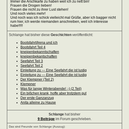
Immer die Arschkarte zu haben weil ich zu nett bin!
Frauen die Drogen lieben!
Frauen die nicht zu ihrer Lust stehen!
Und noch vieles mehr!
Und noch was ich schick vielleicht mal Grüße, aber ich bagger nicht
rum hier, ich werde niemanden anschreiben, weil ich interesse
habe!!!!!
Schlange hat bisher diese
Geschichten
veröffentlicht:
Bootsfahrt/Irena und ich
Bootsfahrt Teil 4
kneipenbekanntschaften
kneipenbekantschaften
Seefahrt Teil 3
Seefahrt Teil 2
Einleitung zu --- Eine Seefahrt die ist lustig
Einleitung zu --- Eine Seefahrt die ist lustig
Der Klempner (Teil 2)
Klempner
Was für lange Winterabende! ;-) (2.Teil)
Ein bißchen krank, hoffe aber trotzdem gut
Der erste Ganzanzug
Anita alleine zu Hause
Schlange
hat bisher
9 Beiträge
im Forum geschrieben.
Das sind Freunde von Schlange (Auszug):