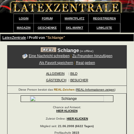
LOGIN
FORUM
MARKTPLATZ
REGISTRIEREN
MAGAZIN
GESCHENKE
SKL-MARKT
LINKLISTE
LatexZentrale
/ Profil von
"Schlange"
Schlange
(
offline)
Eine Nachricht schreiben
|
Zu Freunden hinzufügen
Als Favorit speichern
|
Real geben
ALLGEMEIN
|
BILD
GÄSTEBUCH
|
BESUCHER
Diese Person besitzt das
REAL-Zeichen
(
REAL-Informationen zeigen
)
Chance auf Antwort:
HIER KLICKEN
Zuletzt Online:
HIER KLICKEN
Mitglied seit:
21.06.2008 (6622 Tagen)
Profilaufrufe
3815