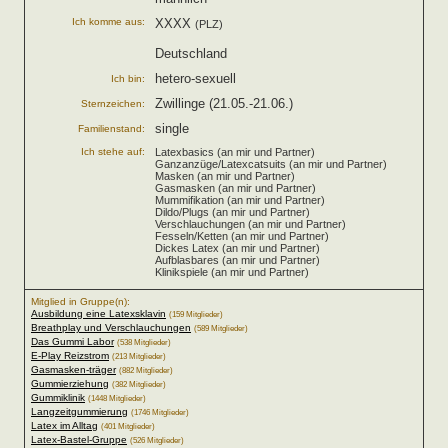
Ich komme aus:
XXXX
(PLZ)
Deutschland
hetero-sexuell
Ich bin:
Zwillinge (21.05.-21.06.)
Sternzeichen:
single
Familienstand:
Ich stehe auf:
Latexbasics (an mir und Partner)
Ganzanzüge/Latexcatsuits (an mir und Partner)
Masken (an mir und Partner)
Gasmasken (an mir und Partner)
Mummifikation (an mir und Partner)
Dildo/Plugs (an mir und Partner)
Verschlauchungen (an mir und Partner)
Fesseln/Ketten (an mir und Partner)
Dickes Latex (an mir und Partner)
Aufblasbares (an mir und Partner)
Klinikspiele (an mir und Partner)
Mitglied in Gruppe(n):
Ausbildung eine Latexsklavin
(159 Mitglieder)
Breathplay und Verschlauchungen
(589 Mitglieder)
Das Gummi Labor
(538 Mitglieder)
E-Play Reizstrom
(213 Mitglieder)
Gasmasken-träger
(882 Mitglieder)
Gummierziehung
(382 Mitglieder)
Gummiklinik
(1448 Mitglieder)
Langzeitgummierung
(1746 Mitglieder)
Latex im Alltag
(401 Mitglieder)
Latex-Bastel-Gruppe
(526 Mitglieder)