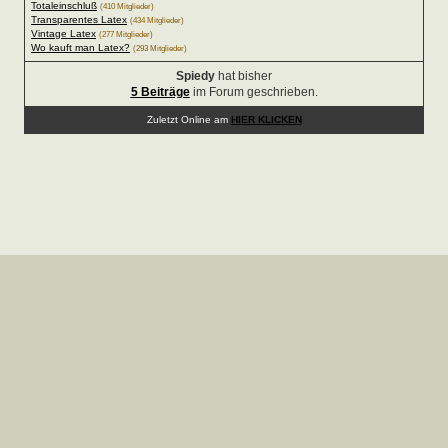
Totaleinschluß
(410 Mitglieder)
Transparentes Latex
(434 Mitglieder)
Vintage Latex
(277 Mitglieder)
Wo kauft man Latex?
(293 Mitglieder)
Spiedy
hat bisher
5 Beiträge
im Forum geschrieben.
Zuletzt Online am
HIER KLICKEN
Copyright © 2008-2026 deeLINE GmbH, Deutschland.Alle
Rechte vorbehalten |
Impressum