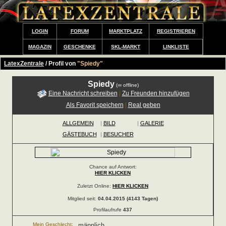
LOGIN
FORUM
MARKTPLATZ
REGISTRIEREN
MAGAZIN
GESCHENKE
SKL-MARKT
LINKLISTE
LatexZentrale
/ Profil von
"Spiedy"
Spiedy
(
offline)
Eine Nachricht schreiben
|
Zu Freunden hinzufügen
Als Favorit speichern
|
Real geben
ALLGEMEIN
|
BILD
|
GALERIE
GÄSTEBUCH
|
BESUCHER
Chance auf Antwort:
HIER KLICKEN
Zuletzt Online:
HIER KLICKEN
Mitglied seit:
04.04.2015 (4143 Tagen)
Profilaufrufe
437
Mein Geschlecht:
männlich