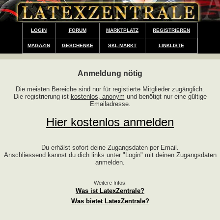
LOGIN
FORUM
MARKTPLATZ
REGISTRIEREN
MAGAZIN
GESCHENKE
SKL-MARKT
LINKLISTE
Anmeldung nötig
Die meisten Bereiche sind nur für registierte Mitglieder zugänglich.
Die registrierung ist
kostenlos, anonym
und benötigt nur eine gültige
Emailadresse.
Hier kostenlos anmelden
Du erhälst sofort deine Zugangsdaten per Email.
Anschliessend kannst du dich links unter "Login" mit deinen Zugangsdaten
anmelden.
Weitere Infos:
Was ist LatexZentrale?
Was bietet LatexZentrale?