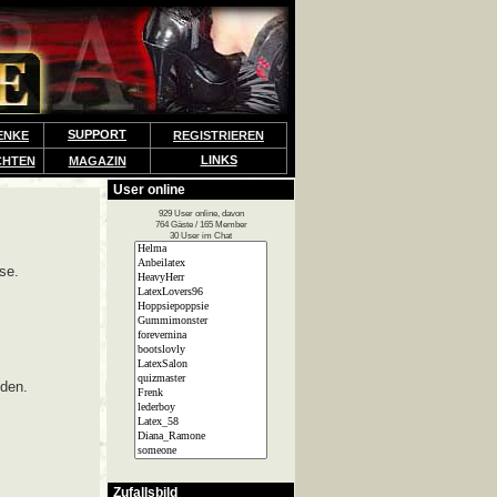
SUPPORT
ENKE
REGISTRIEREN
LINKS
CHTEN
MAGAZIN
User online
929 User online, davon
764 Gäste / 165 Member
30 User im Chat
se.
lden.
Zufallsbild