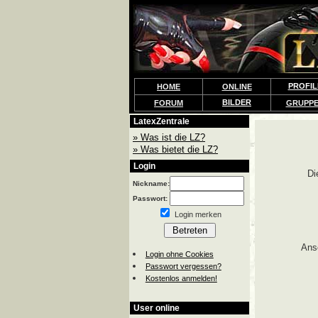
PROFIL
HOME
ONLINE
BILDER
FORUM
GRUPP
LatexZentrale
» Was ist die LZ?
» Was bietet die LZ?
Login
Di
Nickname:
Passwort:
Login merken
Ans
Login ohne Cookies
Passwort vergessen?
Kostenlos anmelden!
User online