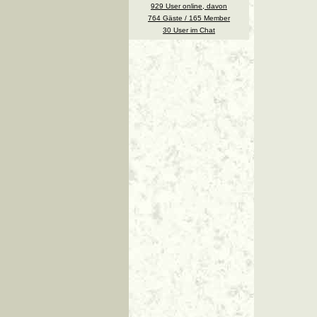
929 User online, davon
764 Gäste / 165 Member
30 User im Chat