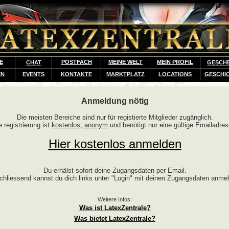
E
POSTFACH
MEINE WELT
MEIN PROFIL
CHAT
GESCH
EN
EVENTS
KONTAKTE
MARKTPLATZ
LOCATIONS
GESCHI
Anmeldung nötig
Die meisten Bereiche sind nur für registierte Mitglieder zugänglich.
e registrierung ist
kostenlos, anonym
und benötigt nur eine gültige Emailadres
Hier kostenlos anmelden
Du erhälst sofort deine Zugangsdaten per Email.
chliessend kannst du dich links unter "Login" mit deinen Zugangsdaten anme
Weitere Infos:
Was ist LatexZentrale?
Was bietet LatexZentrale?