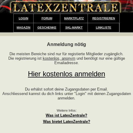
LOGIN
FORUM
MARKTPLATZ
REGISTRIEREN
MAGAZIN
GESCHENKE
SKL-MARKT
LINKLISTE
Anmeldung nötig
Die meisten Bereiche sind nur für registierte Mitglieder zugänglich.
Die registrierung ist
kostenlos, anonym
und benötigt nur eine gültige
Emailadresse.
Hier kostenlos anmelden
Du erhälst sofort deine Zugangsdaten per Email.
Anschliessend kannst du dich links unter "Login" mit deinen Zugangsdaten
anmelden.
Weitere Infos:
Was ist LatexZentrale?
Was bietet LatexZentrale?