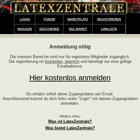
LOGIN
FORUM
MARKTPLATZ
REGISTRIEREN
MAGAZIN
GESCHENKE
SKL-MARKT
LINKLISTE
Anmeldung nötig
Die meisten Bereiche sind nur für registierte Mitglieder zugänglich.
Die registrierung ist
kostenlos, anonym
und benötigt nur eine gültige
Emailadresse.
Hier kostenlos anmelden
Du erhälst sofort deine Zugangsdaten per Email.
Anschliessend kannst du dich links unter "Login" mit deinen Zugangsdaten
anmelden.
Weitere Infos:
Was ist LatexZentrale?
Was bietet LatexZentrale?