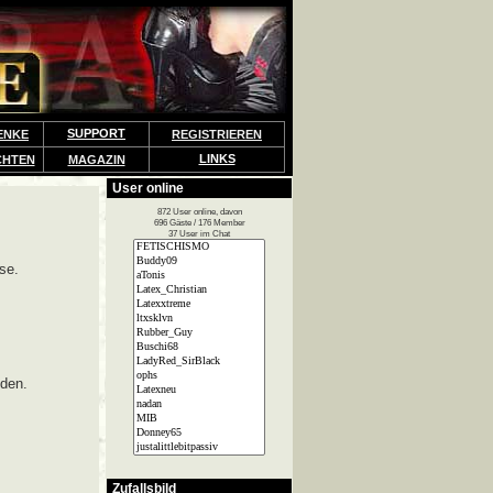
SUPPORT
ENKE
REGISTRIEREN
LINKS
CHTEN
MAGAZIN
User online
872 User online, davon
696 Gäste / 176 Member
37 User im Chat
se.
lden.
Zufallsbild