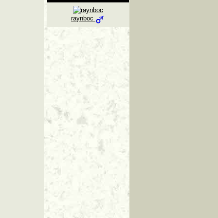
raynboc