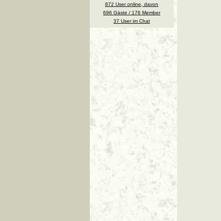
872 User online, davon
696 Gäste / 176 Member
37 User im Chat