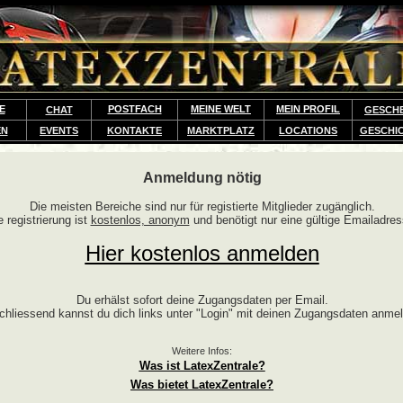
E
POSTFACH
MEINE WELT
MEIN PROFIL
CHAT
GESCH
EN
EVENTS
KONTAKTE
MARKTPLATZ
LOCATIONS
GESCHI
Anmeldung nötig
Die meisten Bereiche sind nur für registierte Mitglieder zugänglich.
e registrierung ist
kostenlos, anonym
und benötigt nur eine gültige Emailadres
Hier kostenlos anmelden
Du erhälst sofort deine Zugangsdaten per Email.
chliessend kannst du dich links unter "Login" mit deinen Zugangsdaten anme
Weitere Infos:
Was ist LatexZentrale?
Was bietet LatexZentrale?