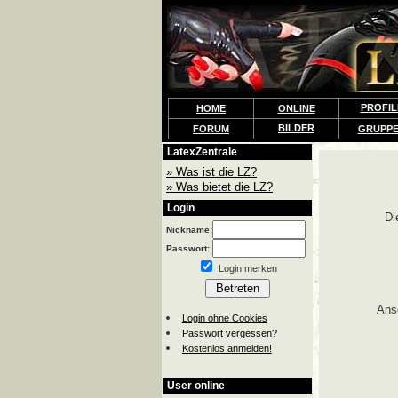
PROFIL
HOME
ONLINE
BILDER
FORUM
GRUPP
LatexZentrale
» Was ist die LZ?
» Was bietet die LZ?
Login
Di
Nickname:
Passwort:
Login merken
Ans
Login ohne Cookies
Passwort vergessen?
Kostenlos anmelden!
User online