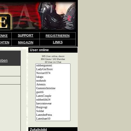
SUPPORT
ENKE
REGISTRIEREN
LINKS
CHTEN
MAGAZIN
User online
945 User online, davon
804 Gäste / 141 Member
geben
32 User im Chat
Zufallsbild