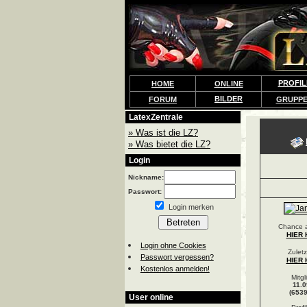
PROFIL
HOME
ONLINE
BILDER
FORUM
GRUPP
LatexZentrale
» Was ist die LZ?
» Was bietet die LZ?
Login
Nickname:
Passwort:
Login merken
Chance a
HIER 
Login ohne Cookies
Zuletz
Passwort vergessen?
HIER 
Kostenlos anmelden!
Mitgl
11.0
(6539
User online