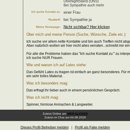
OneNightStand (ONS)
Bei Sympathie auch mehr
Ich suche Kontakt zu:
einer Frau
bei Sympathie ja
Realtreff:
Nicht sichtbar? Hier klicken
Meine Homepage:
Über mich und meine Person (Suche, Wünsche, Ziele etc.):
Ich suche vor allem nette Kontakte und bin auch Treffen nicht abg
Aber natürlich wollen wir hier nicht alles verraten...schreibt mir ein
Für alle die Probleme haben das "Ich suche Kontakt zu:" zu interpre
ich suche NUR Frauen.
Wie und warum ich auf Latex stehe:
Das Gefühl Latex zu tragen ist einfach an ganz besonderes. Für mi
ein sehr tolles Material.
Was ich besonders mag:
Das erfragt ihr lieber auch in einem persönlichen Gespräch.
Was ich nicht mag:
Spinner, hirnlose Anmachen & Langweiler.
Zuletzt Online am
HIER KLICKEN
Zuletzt im Chat am 04.08.2026
Dieses Profil Betreiber melden
|
Profil als Fake melden