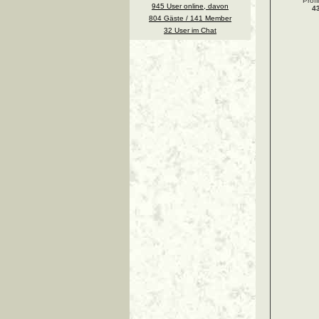
Profi
945 User online, davon
4
804 Gäste / 141 Member
32 User im Chat