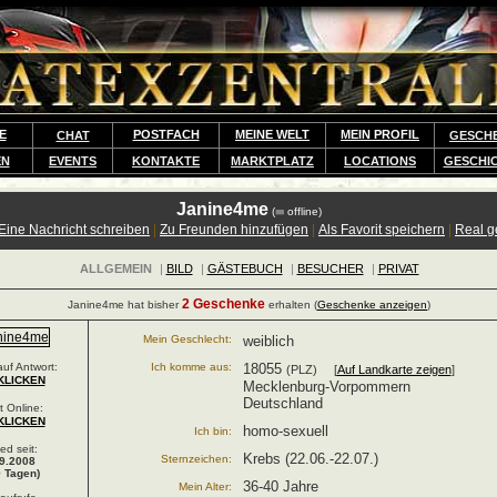
E
POSTFACH
MEINE WELT
MEIN PROFIL
CHAT
GESCH
EN
EVENTS
KONTAKTE
MARKTPLATZ
LOCATIONS
GESCHI
Janine4me
(
offline)
Eine Nachricht schreiben
|
Zu Freunden hinzufügen
|
Als Favorit speichern
|
Real 
ALLGEMEIN
|
BILD
|
GÄSTEBUCH
|
BESUCHER
|
PRIVAT
2 Geschenke
Janine4me hat bisher
erhalten (
Geschenke anzeigen
)
Mein Geschlecht:
weiblich
uf Antwort:
Ich komme aus:
18055
(PLZ) [
Auf Landkarte zeigen
]
KLICKEN
Mecklenburg-Vorpommern
Deutschland
t Online:
KLICKEN
homo-sexuell
Ich bin:
ied seit:
Krebs (22.06.-22.07.)
Sternzeichen:
9.2008
 Tagen)
36-40 Jahre
Mein Alter: