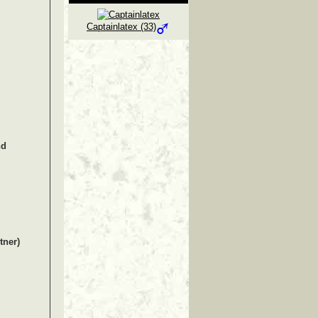
Captainlatex (33)
nd
tner)