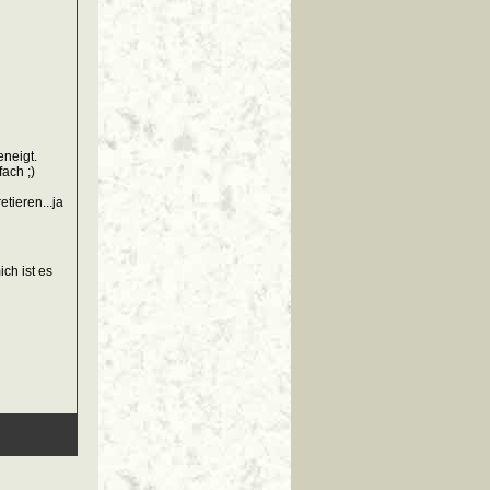
eneigt.
fach ;)
tieren...ja
ch ist es