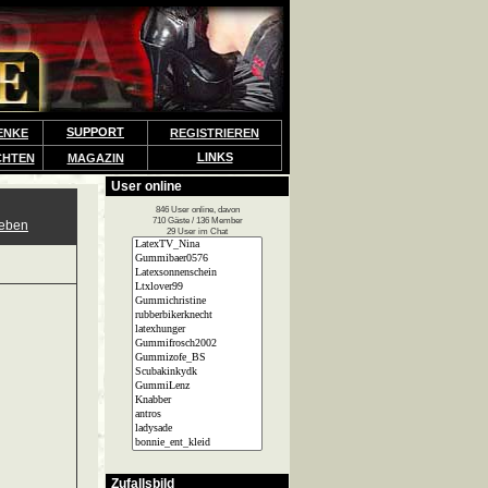
SUPPORT
ENKE
REGISTRIEREN
LINKS
CHTEN
MAGAZIN
User online
846 User online, davon
710 Gäste / 136 Member
geben
29 User im Chat
Zufallsbild