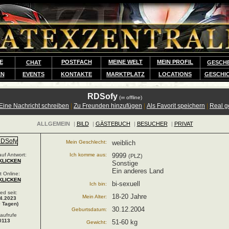
E
POSTFACH
MEINE WELT
MEIN PROFIL
CHAT
GESCH
EN
EVENTS
KONTAKTE
MARKTPLATZ
LOCATIONS
GESCHI
RDSofy
(
offline)
Eine Nachricht schreiben
|
Zu Freunden hinzufügen
|
Als Favorit speichern
|
Real 
ALLGEMEIN
|
BILD
|
GÄSTEBUCH
|
BESUCHER
|
PRIVAT
Mein Geschlecht:
weiblich
uf Antwort:
Ich komme aus:
9999
(PLZ)
KLICKEN
Sonstige
Ein anderes Land
t Online:
KLICKEN
bi-sexuell
Ich bin:
ied seit:
18-20 Jahre
Mein Alter:
4.2023
 Tagen)
30.12.2004
Geburtsdatum:
laufrufe
0113
51-60 kg
Gewicht: