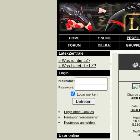
PROFIL
HOME
ONLINE
BILDER
FORUM
GRUPP
LatexZentrale
» Was ist die LZ?
» Was bietet die LZ?
Login
Nickname:
Passwort:
Login merken
Chance a
HIER 
Zuletz
HIER 
Login ohne Cookies
Passwort vergessen?
Mitgl
16.0
Kostenlos anmelden!
(1210
Profi
1
User online