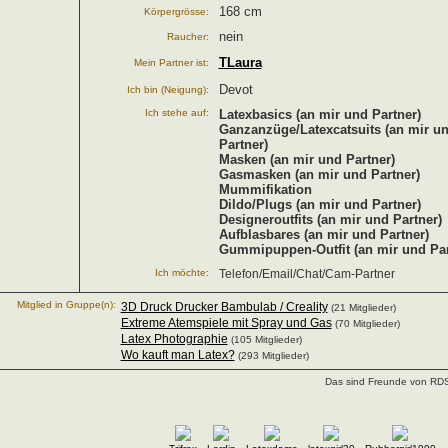
168 cm
Körpergrösse:
nein
Raucher:
TLaura
Mein Partner ist:
Devot
Ich bin (Neigung):
Ich stehe auf:
Latexbasics (an mir und Partner)
Ganzanzüge/Latexcatsuits (an mir u
Partner)
Masken (an mir und Partner)
Gasmasken (an mir und Partner)
Mummifikation
Dildo/Plugs (an mir und Partner)
Designeroutfits (an mir und Partner)
Aufblasbares (an mir und Partner)
Gummipuppen-Outfit (an mir und Par
Ich möchte:
Telefon/Email/Chat/Cam-Partner
Mitglied in Gruppe(n):
3D Druck Drucker Bambulab / Creality
(21 Mitglieder)
Extreme Atemspiele mit Spray und Gas
(70 Mitglieder)
Latex Photographie
(105 Mitglieder)
Wo kauft man Latex?
(293 Mitglieder)
Das sind Freunde von RDS