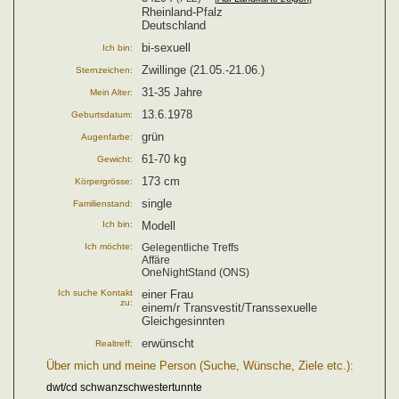
Rheinland-Pfalz
Deutschland
bi-sexuell
Ich bin:
Zwillinge (21.05.-21.06.)
Sternzeichen:
31-35 Jahre
Mein Alter:
13.6.1978
Geburtsdatum:
grün
Augenfarbe:
61-70 kg
Gewicht:
173 cm
Körpergrösse:
single
Familienstand:
Ich bin:
Modell
Ich möchte:
Gelegentliche Treffs
Affäre
OneNightStand (ONS)
Ich suche Kontakt
einer Frau
zu:
einem/r Transvestit/Transsexuelle
Gleichgesinnten
erwünscht
Realtreff:
Über mich und meine Person (Suche, Wünsche, Ziele etc.):
dwt/cd schwanzschwestertunnte