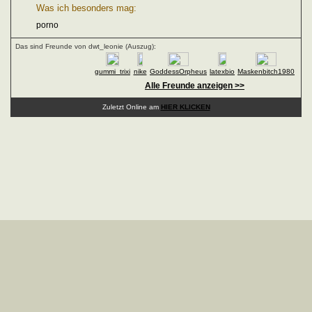
Was ich besonders mag:
porno
Das sind Freunde von dwt_leonie (Auszug):
gummi_trixi
nike
GoddessOrpheus
latexbio
Maskenbitch1980
Alle Freunde anzeigen >>
Zuletzt Online am
HIER KLICKEN