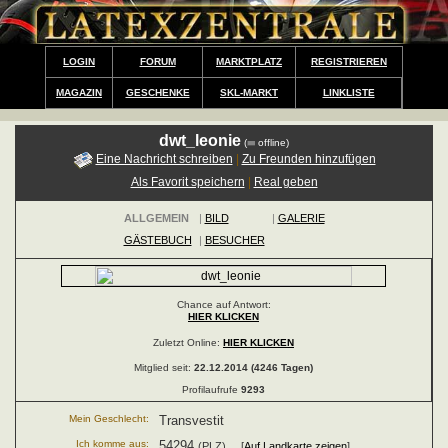
LOGIN
FORUM
MARKTPLATZ
REGISTRIEREN
MAGAZIN
GESCHENKE
SKL-MARKT
LINKLISTE
dwt_leonie
(
offline)
Eine Nachricht schreiben
|
Zu Freunden hinzufügen
Als Favorit speichern
|
Real geben
ALLGEMEIN
|
BILD
|
GALERIE
GÄSTEBUCH
|
BESUCHER
Chance auf Antwort:
HIER KLICKEN
Zuletzt Online:
HIER KLICKEN
Mitglied seit:
22.12.2014 (4246 Tagen)
Profilaufrufe
9293
Mein Geschlecht:
Transvestit
Ich komme aus:
54294
(PLZ) [
Auf Landkarte zeigen
]