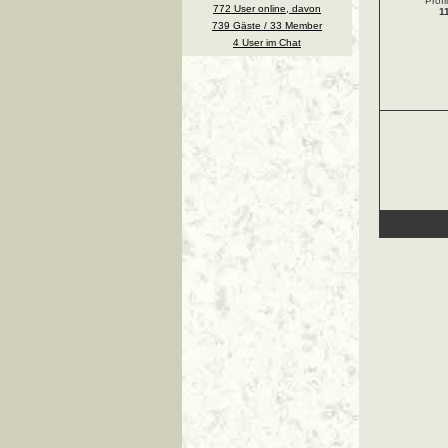
Profi
772 User online, davon
1
739 Gäste / 33 Member
4 User im Chat