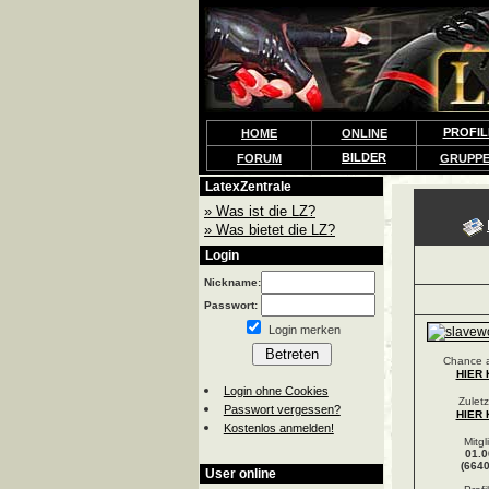
PROFIL
HOME
ONLINE
BILDER
FORUM
GRUPP
LatexZentrale
» Was ist die LZ?
» Was bietet die LZ?
Login
Nickname:
Passwort:
Login merken
Chance a
HIER 
Login ohne Cookies
Zuletz
Passwort vergessen?
HIER 
Kostenlos anmelden!
Mitgl
01.0
(6640
User online