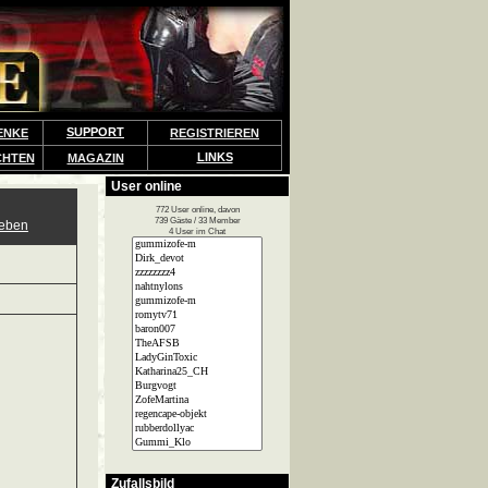
SUPPORT
ENKE
REGISTRIEREN
LINKS
CHTEN
MAGAZIN
User online
772 User online, davon
739 Gäste / 33 Member
geben
4 User im Chat
Zufallsbild