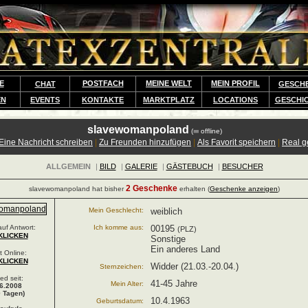
E
POSTFACH
MEINE WELT
MEIN PROFIL
CHAT
GESCH
EN
EVENTS
KONTAKTE
MARKTPLATZ
LOCATIONS
GESCHI
slavewomanpoland
(
offline)
Eine Nachricht schreiben
|
Zu Freunden hinzufügen
|
Als Favorit speichern
|
Real 
ALLGEMEIN
|
BILD
|
GALERIE
|
GÄSTEBUCH
|
BESUCHER
2 Geschenke
slavewomanpoland hat bisher
erhalten (
Geschenke anzeigen
)
Mein Geschlecht:
weiblich
uf Antwort:
Ich komme aus:
00195
(PLZ)
KLICKEN
Sonstige
Ein anderes Land
t Online:
KLICKEN
Widder (21.03.-20.04.)
Sternzeichen:
ied seit:
41-45 Jahre
Mein Alter:
6.2008
 Tagen)
10.4.1963
Geburtsdatum: