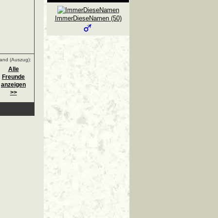
ImmerDieseNamen (50)
and (Auszug):
Alle
Freunde
anzeigen
>>