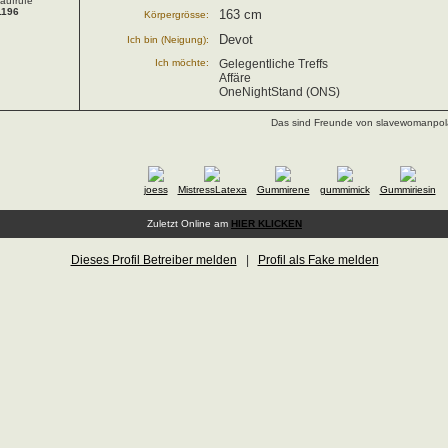
laufrufe
1196
163 cm
Körpergrösse:
Devot
Ich bin (Neigung):
Ich möchte:
Gelegentliche Treffs
Affäre
OneNightStand (ONS)
Das sind Freunde von slavewomanpol
joess
MistressLatexa
Gummirene
gummimick
Gummiriesin
Zuletzt Online am
HIER KLICKEN
Dieses Profil Betreiber melden
|
Profil als Fake melden