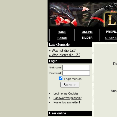
PROFIL
HOME
ONLINE
BILDER
FORUM
GRUPP
LatexZentrale
» Was ist die LZ?
» Was bietet die LZ?
Login
Di
Nickname:
Passwort:
Login merken
Ans
Login ohne Cookies
Passwort vergessen?
Kostenlos anmelden!
User online