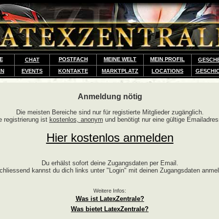
E
POSTFACH
MEINE WELT
MEIN PROFIL
CHAT
GESCH
EN
EVENTS
KONTAKTE
MARKTPLATZ
LOCATIONS
GESCHI
Anmeldung nötig
Die meisten Bereiche sind nur für registierte Mitglieder zugänglich.
e registrierung ist
kostenlos, anonym
und benötigt nur eine gültige Emailadres
Hier kostenlos anmelden
Du erhälst sofort deine Zugangsdaten per Email.
chliessend kannst du dich links unter "Login" mit deinen Zugangsdaten anme
Weitere Infos:
Was ist LatexZentrale?
Was bietet LatexZentrale?