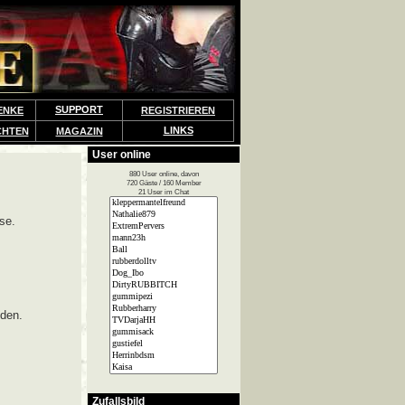
SUPPORT
ENKE
REGISTRIEREN
LINKS
CHTEN
MAGAZIN
User online
880 User online, davon
720 Gäste / 160 Member
21 User im Chat
se.
lden.
Zufallsbild