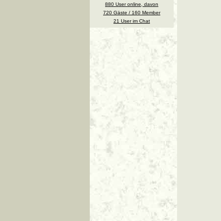
880 User online, davon
720 Gäste / 160 Member
21 User im Chat