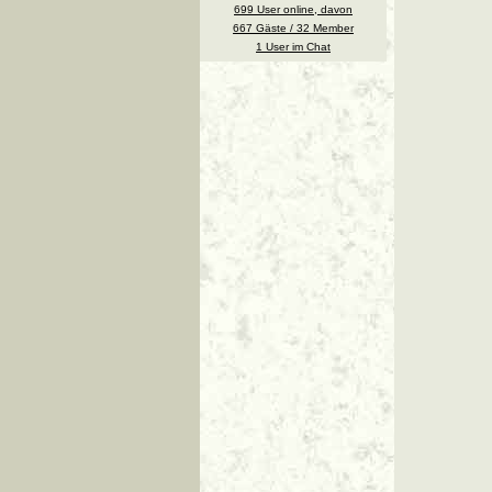
699 User online, davon
667 Gäste / 32 Member
1 User im Chat