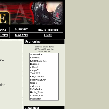
SUPPORT
ENKE
REGISTRIEREN
LINKS
CHTEN
MAGAZIN
User online
699 User online, davon
667 Gäste / 32 Member
1 User im Chat
se.
lden.
Zufallsbild