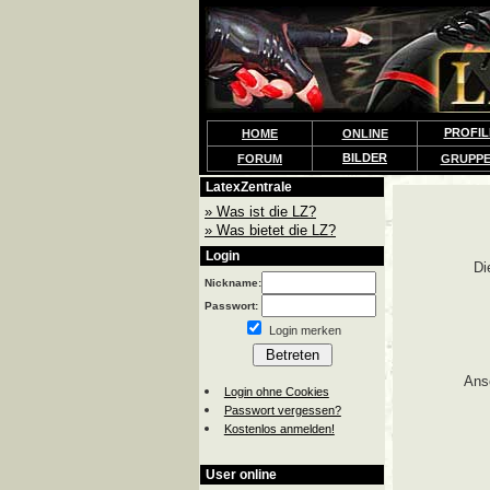
PROFIL
HOME
ONLINE
BILDER
FORUM
GRUPP
LatexZentrale
» Was ist die LZ?
» Was bietet die LZ?
Login
Di
Nickname:
Passwort:
Login merken
Ans
Login ohne Cookies
Passwort vergessen?
Kostenlos anmelden!
User online