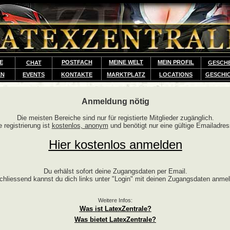
E
POSTFACH
MEINE WELT
MEIN PROFIL
CHAT
GESCH
EN
EVENTS
KONTAKTE
MARKTPLATZ
LOCATIONS
GESCHI
Anmeldung nötig
Die meisten Bereiche sind nur für registierte Mitglieder zugänglich.
e registrierung ist
kostenlos, anonym
und benötigt nur eine gültige Emailadres
Hier kostenlos anmelden
Du erhälst sofort deine Zugangsdaten per Email.
chliessend kannst du dich links unter "Login" mit deinen Zugangsdaten anme
Weitere Infos:
Was ist LatexZentrale?
Was bietet LatexZentrale?