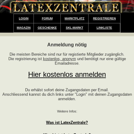
LOGIN
FORUM
MARKTPLATZ
REGISTRIEREN
MAGAZIN
GESCHENKE
SKL-MARKT
LINKLISTE
Anmeldung nötig
Die meisten Bereiche sind nur für registierte Mitglieder zugänglich.
Die registrierung ist
kostenlos, anonym
und benötigt nur eine gültige
Emailadresse.
Hier kostenlos anmelden
Du erhälst sofort deine Zugangsdaten per Email.
Anschliessend kannst du dich links unter "Login" mit deinen Zugangsdaten
anmelden.
Weitere Infos:
Was ist LatexZentrale?