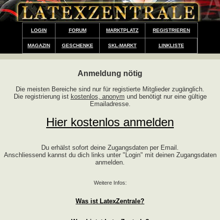
LOGIN
FORUM
MARKTPLATZ
REGISTRIEREN
MAGAZIN
GESCHENKE
SKL-MARKT
LINKLISTE
Anmeldung nötig
Die meisten Bereiche sind nur für registierte Mitglieder zugänglich.
Die registrierung ist
kostenlos, anonym
und benötigt nur eine gültige
Emailadresse.
Hier kostenlos anmelden
Du erhälst sofort deine Zugangsdaten per Email.
Anschliessend kannst du dich links unter "Login" mit deinen Zugangsdaten
anmelden.
Weitere Infos:
Was ist LatexZentrale?