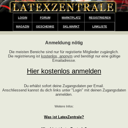
LOGIN
FORUM
MARKTPLATZ
REGISTRIEREN
MAGAZIN
GESCHENKE
SKL-MARKT
LINKLISTE
Anmeldung nötig
Die meisten Bereiche sind nur für registierte Mitglieder zugänglich.
Die registrierung ist
kostenlos, anonym
und benötigt nur eine gültige
Emailadresse.
Hier kostenlos anmelden
Du erhälst sofort deine Zugangsdaten per Email.
Anschliessend kannst du dich links unter "Login" mit deinen Zugangsdaten
anmelden.
Weitere Infos:
Was ist LatexZentrale?