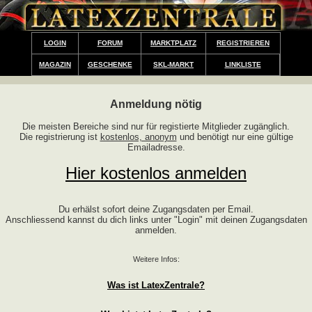
LOGIN
FORUM
MARKTPLATZ
REGISTRIEREN
MAGAZIN
GESCHENKE
SKL-MARKT
LINKLISTE
Anmeldung nötig
Die meisten Bereiche sind nur für registierte Mitglieder zugänglich.
Die registrierung ist
kostenlos, anonym
und benötigt nur eine gültige
Emailadresse.
Hier kostenlos anmelden
Du erhälst sofort deine Zugangsdaten per Email.
Anschliessend kannst du dich links unter "Login" mit deinen Zugangsdaten
anmelden.
Weitere Infos:
Was ist LatexZentrale?