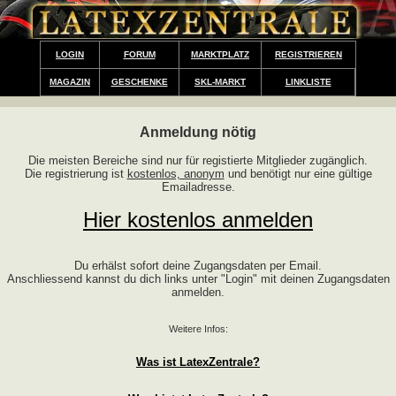
LOGIN
FORUM
MARKTPLATZ
REGISTRIEREN
MAGAZIN
GESCHENKE
SKL-MARKT
LINKLISTE
Anmeldung nötig
Die meisten Bereiche sind nur für registierte Mitglieder zugänglich.
Die registrierung ist
kostenlos, anonym
und benötigt nur eine gültige
Emailadresse.
Hier kostenlos anmelden
Du erhälst sofort deine Zugangsdaten per Email.
Anschliessend kannst du dich links unter "Login" mit deinen Zugangsdaten
anmelden.
Weitere Infos:
Was ist LatexZentrale?