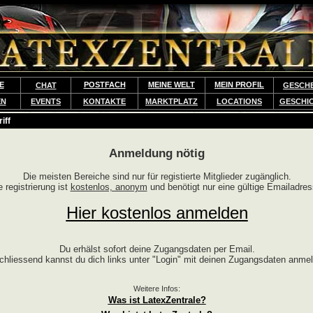
E
POSTFACH
MEINE WELT
MEIN PROFIL
CHAT
GESCH
EN
EVENTS
KONTAKTE
MARKTPLATZ
LOCATIONS
GESCHI
iff
Anmeldung nötig
Die meisten Bereiche sind nur für registierte Mitglieder zugänglich.
e registrierung ist
kostenlos, anonym
und benötigt nur eine gültige Emailadres
Hier kostenlos anmelden
Du erhälst sofort deine Zugangsdaten per Email.
chliessend kannst du dich links unter "Login" mit deinen Zugangsdaten anme
Weitere Infos:
Was ist LatexZentrale?