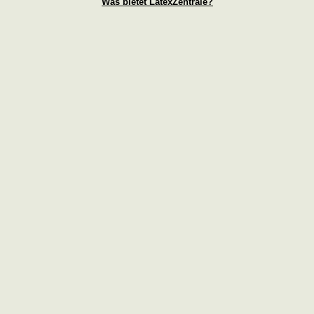
Was bietet LatexZentrale?