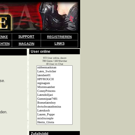
SUPPORT
ENKE
REGISTRIEREN
LINKS
CHTEN
MAGAZIN
User online
972 User online, davon
789 Gäste / 183 Member
40 User im Chat
se.
lden.
Zufallsbild