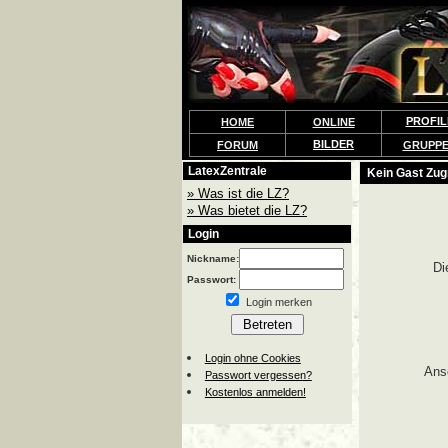
PROFIL
HOME
ONLINE
BILDER
FORUM
GRUPP
LatexZentrale
Kein Gast Zugr
» Was ist die LZ?
» Was bietet die LZ?
Login
Nickname:
Di
Passwort:
Login merken
Login ohne Cookies
Ans
Passwort vergessen?
Kostenlos anmelden!